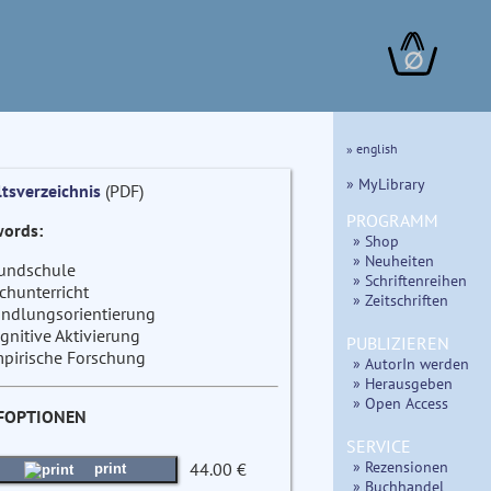
∅
» english
» MyLibrary
ltsverzeichnis
(PDF)
PROGRAMM
ords:
» Shop
» Neuheiten
undschule
» Schriftenreihen
chunterricht
» Zeitschriften
ndlungsorientierung
gnitive Aktivierung
PUBLIZIEREN
pirische Forschung
» AutorIn werden
» Herausgeben
» Open Access
FOPTIONEN
SERVICE
» Rezensionen
44.00 €
print
» Buchhandel