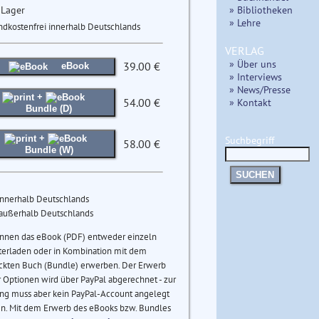
 Lager
» Bibliotheken
» Lehre
ndkostenfrei innerhalb Deutschlands
VERLAG
» Über uns
39.00 €
eBook
» Interviews
» News/Presse
+
54.00 €
» Kontakt
Bundle (D)
+
Suchbegriff
58.00 €
Bundle (W)
SUCHEN
innerhalb Deutschlands
 außerhalb Deutschlands
önnen das eBook (PDF) entweder einzeln
terladen oder in Kombination mit dem
ckten Buch (Bundle) erwerben. Der Erwerb
 Optionen wird über PayPal abgerechnet - zur
ng muss aber kein PayPal-Account angelegt
n. Mit dem Erwerb des eBooks bzw. Bundles