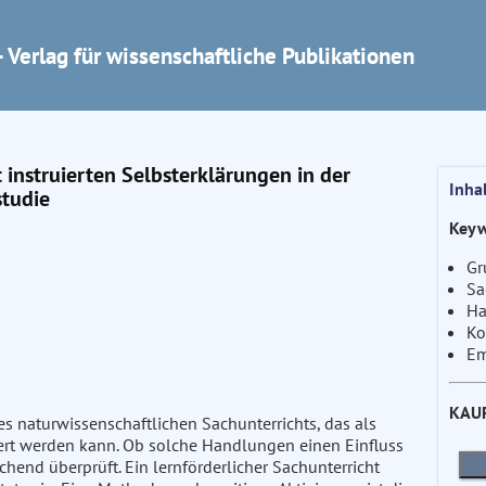
 Verlag für wissenschaftliche Publikationen
 instruierten Selbsterklärungen in der
Inha
studie
Keyw
Gr
Sa
Ha
Ko
Em
KAU
es naturwissenschaftlichen Sachunterrichts, das als
iert werden kann. Ob solche Handlungen einen Einfluss
hend überprüft. Ein lernförderlicher Sachunterricht