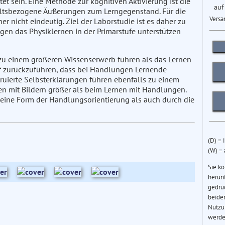
t sein. Eine Methode zur kognitiven Aktivierung ist die
auf
nhaltsbezogene Äußerungen zum Lerngegenstand. Für die
Versa
er nicht eindeutig. Ziel der Laborstudie ist es daher zu
en das Physiklernen in der Primarstufe unterstützen
zu einem größeren Wissenserwerb führen als das Lernen
auf zurückzuführen, dass bei Handlungen Lernende
ruierte Selbsterklärungen führen ebenfalls zu einem
en mit Bildern größer als beim Lernen mit Handlungen.
 eine Form der Handlungsorientierung als auch durch die
(D) = 
(W) =
Sie k
herun
gedru
beider
Nutzu
werde