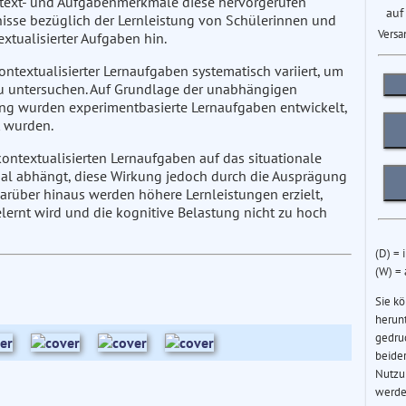
ontext- und Aufgabenmerkmale diese hervorgerufen
auf
isse bezüglich der Lernleistung von Schülerinnen und
Versa
extualisierter Aufgaben hin.
ntextualisierter Lernaufgaben systematisch variiert, um
 zu untersuchen. Auf Grundlage der unabhängigen
ng wurden experimentbasierte Lernaufgaben entwickelt,
t wurden.
ontextualisierten Lernaufgaben auf das situationale
l abhängt, diese Wirkung jedoch durch die Ausprägung
arüber hinaus werden höhere Lernleistungen erzielt,
ernt wird und die kognitive Belastung nicht zu hoch
(D) = 
(W) =
Sie k
herun
gedru
beider
Nutzu
werde