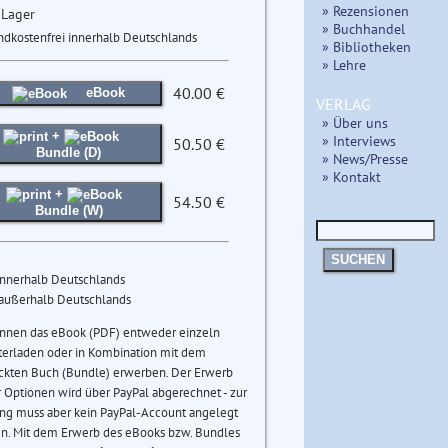
» Rezensionen
 Lager
» Buchhandel
ndkostenfrei innerhalb Deutschlands
» Bibliotheken
» Lehre
40.00 €
eBook
VERLAG
» Über uns
+
» Interviews
50.50 €
Bundle (D)
» News/Presse
» Kontakt
+
54.50 €
Bundle (W)
SUCHEN
innerhalb Deutschlands
 außerhalb Deutschlands
önnen das eBook (PDF) entweder einzeln
terladen oder in Kombination mit dem
ckten Buch (Bundle) erwerben. Der Erwerb
 Optionen wird über PayPal abgerechnet - zur
ng muss aber kein PayPal-Account angelegt
n. Mit dem Erwerb des eBooks bzw. Bundles