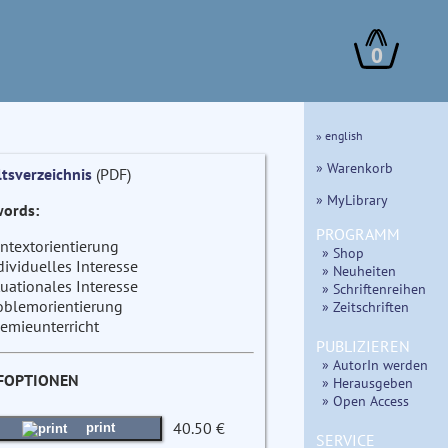
0
» english
» Warenkorb
ltsverzeichnis
(PDF)
» MyLibrary
ords:
PROGRAMM
ntextorientierung
» Shop
dividuelles Interesse
» Neuheiten
tuationales Interesse
» Schriftenreihen
oblemorientierung
» Zeitschriften
emieunterricht
PUBLIZIEREN
» AutorIn werden
FOPTIONEN
» Herausgeben
» Open Access
40.50 €
print
SERVICE