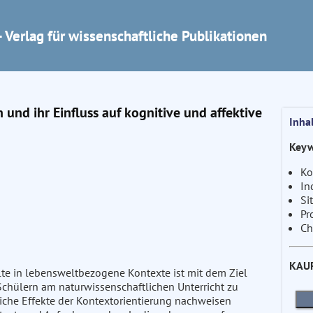
 Verlag für wissenschaftliche Publikationen
und ihr Einfluss auf kognitive und affektive
Inha
Keyw
Ko
In
Si
Pr
Ch
KAU
lte in lebensweltbezogene Kontexte ist mit dem Ziel
chülern am naturwissenschaftlichen Unterricht zu
liche Effekte der Kontextorientierung nachweisen