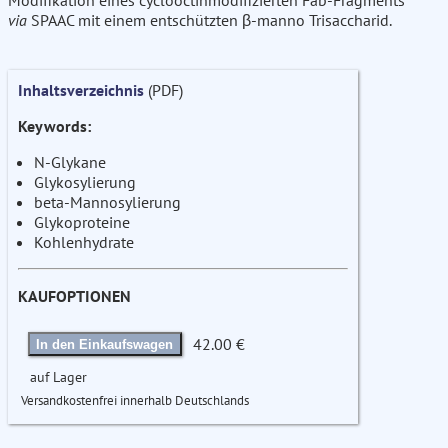
Modifikation eines cyclooctinmodifizierten Fab-Fragments
via
SPAAC mit einem entschützten β-manno Trisaccharid.
Inhaltsverzeichnis
(PDF)
Keywords:
N-Glykane
Glykosylierung
beta-Mannosylierung
Glykoproteine
Kohlenhydrate
KAUFOPTIONEN
42.00 €
In den Einkaufswagen
auf Lager
Versandkostenfrei innerhalb Deutschlands