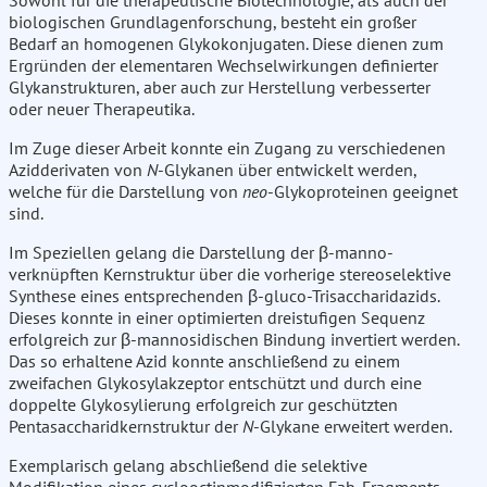
Sowohl für die therapeutische Biotechnologie, als auch der
biologischen Grundlagenforschung, besteht ein großer
Bedarf an homogenen Glykokonjugaten. Diese dienen zum
Ergründen der elementaren Wechselwirkungen definierter
Glykanstrukturen, aber auch zur Herstellung verbesserter
oder neuer Therapeutika.
Im Zuge dieser Arbeit konnte ein Zugang zu verschiedenen
Azidderivaten von
N
-Glykanen über entwickelt werden,
welche für die Darstellung von
neo
-Glykoproteinen geeignet
sind.
Im Speziellen gelang die Darstellung der β-manno-
verknüpften Kernstruktur über die vorherige stereoselektive
Synthese eines entsprechenden β-gluco-Trisaccharidazids.
Dieses konnte in einer optimierten dreistufigen Sequenz
erfolgreich zur β-mannosidischen Bindung invertiert werden.
Das so erhaltene Azid konnte anschließend zu einem
zweifachen Glykosylakzeptor entschützt und durch eine
doppelte Glykosylierung erfolgreich zur geschützten
Pentasaccharidkernstruktur der
N
-Glykane erweitert werden.
Exemplarisch gelang abschließend die selektive