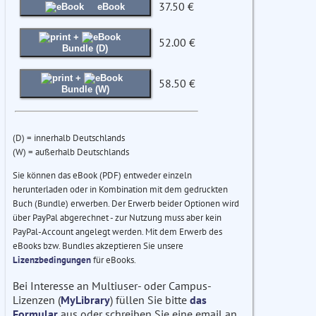
37.50 €
eBook
+
52.00 €
Bundle (D)
+
58.50 €
Bundle (W)
(D) = innerhalb Deutschlands
(W) = außerhalb Deutschlands
Sie können das eBook (PDF) entweder einzeln
herunterladen oder in Kombination mit dem gedruckten
Buch (Bundle) erwerben. Der Erwerb beider Optionen wird
über PayPal abgerechnet - zur Nutzung muss aber kein
PayPal-Account angelegt werden. Mit dem Erwerb des
eBooks bzw. Bundles akzeptieren Sie unsere
Lizenzbedingungen
für eBooks.
Bei Interesse an Multiuser- oder Campus-
Lizenzen (
MyLibrary
) füllen Sie bitte
das
Formular
aus oder schreiben Sie eine email an