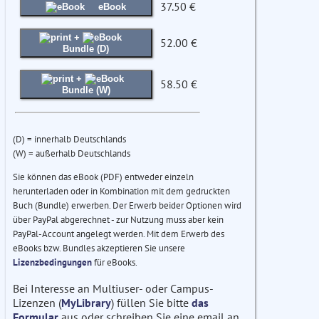
37.50 €
eBook
+
52.00 €
Bundle (D)
+
58.50 €
Bundle (W)
(D) = innerhalb Deutschlands
(W) = außerhalb Deutschlands
Sie können das eBook (PDF) entweder einzeln
herunterladen oder in Kombination mit dem gedruckten
Buch (Bundle) erwerben. Der Erwerb beider Optionen wird
über PayPal abgerechnet - zur Nutzung muss aber kein
PayPal-Account angelegt werden. Mit dem Erwerb des
eBooks bzw. Bundles akzeptieren Sie unsere
Lizenzbedingungen
für eBooks.
Bei Interesse an Multiuser- oder Campus-
Lizenzen (
MyLibrary
) füllen Sie bitte
das
Formular
aus oder schreiben Sie eine email an