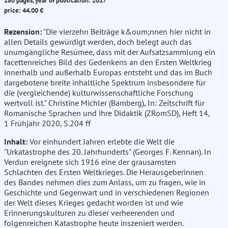
280 pages, year of publication: 2017
price: 44.00 €
Rezension:
"Die vierzehn Beiträge k&oum;nnen hier nicht in
allen Details gewürdigt werden, doch belegt auch das
unumgängliche Resümee, dass mit der Aufsatzsammlung ein
facettenreiches Bild des Gedenkens an den Ersten Weltkrieg
innerhalb und außerhalb Europas entsteht und das im Buch
dargebotene breite inhaltliche Spektrum insbesondere für
die (vergleichende) kulturwissenschaftliche Forschung
wertvoll ist." Christine Michler (Bamberg), In: Zeitschrift für
Romanische Sprachen und ihre Didaktik (ZRomSD), Heft 14,
1 Frühjahr 2020, S.204 ff
Inhalt:
Vor einhundert Jahren erlebte die Welt die
"Urkatastrophe des 20. Jahrhunderts" (Georges F. Kennan). In
Verdun ereignete sich 1916 eine der grausamsten
Schlachten des Ersten Weltkrieges. Die Herausgeberinnen
des Bandes nehmen dies zum Anlass, um zu fragen, wie in
Geschichte und Gegenwart und in verschiedenen Regionen
der Welt dieses Krieges gedacht worden ist und wie
Erinnerungskulturen zu dieser verheerenden und
folgenreichen Katastrophe heute inszeniert werden.