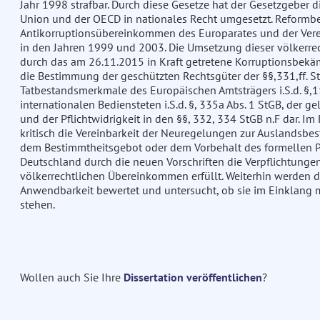
Jahr 1998 strafbar. Durch diese Gesetze hat der Gesetzgeber
Union und der OECD in nationales Recht umgesetzt. Reformbe
Antikorruptionsübereinkommen des Europarates und der Vere
in den Jahren 1999 und 2003. Die Umsetzung dieser völkerre
durch das am 26.11.2015 in Kraft getretene Korruptionsbekä
die Bestimmung der geschützten Rechtsgüter der §§,331,ff. S
Tatbestandsmerkmale des Europäischen Amtsträgers i.S.d. §,11
internationalen Bediensteten i.S.d. §, 335a Abs. 1 StGB, der g
und der Pflichtwidrigkeit in den §§, 332, 334 StGB n.F dar. I
kritisch die Vereinbarkeit der Neuregelungen zur Auslandsbe
dem Bestimmtheitsgebot oder dem Vorbehalt des formellen P
Deutschland durch die neuen Vorschriften die Verpflichtungen
völkerrechtlichen Übereinkommen erfüllt. Weiterhin werden die 
Anwendbarkeit bewertet und untersucht, ob sie im Einklang 
stehen.
Wollen auch Sie Ihre
Dissertation veröffentlichen
?