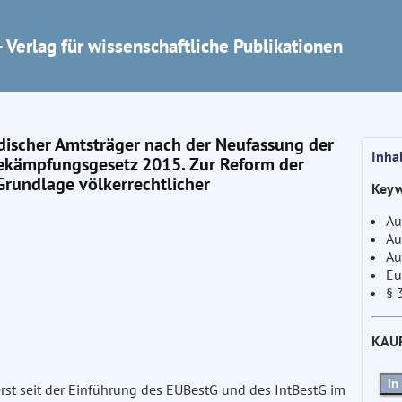
 Verlag für wissenschaftliche Publikationen
discher Amtsträger nach der Neufassung der
Inha
bekämpfungsgesetz 2015. Zur Reform der
Grundlage völkerrechtlicher
Keyw
Au
Au
Au
Eu
§ 
KAU
In
rst seit der Einführung des EUBestG und des IntBestG im