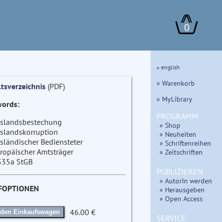
0
» english
» Warenkorb
ltsverzeichnis
(PDF)
» MyLibrary
ords:
PROGRAMM
slandsbestechung
» Shop
slandskorruption
» Neuheiten
sländischer Bediensteter
» Schriftenreihen
ropäischer Amtsträger
» Zeitschriften
335a StGB
PUBLIZIEREN
» AutorIn werden
FOPTIONEN
» Herausgeben
» Open Access
46.00 €
 den Einkaufswagen
SERVICE