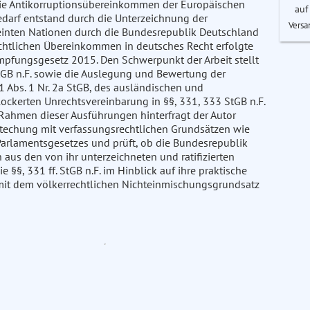
 die Antikorruptionsübereinkommen der Europäischen
auf
darf entstand durch die Unterzeichnung der
Versa
inten Nationen durch die Bundesrepublik Deutschland
chtlichen Übereinkommen in deutsches Recht erfolgte
mpfungsgesetz 2015. Den Schwerpunkt der Arbeit stellt
tGB n.F. sowie die Auslegung und Bewertung der
 Abs. 1 Nr. 2a StGB, des ausländischen und
elockerten Unrechtsvereinbarung in §§, 331, 333 StGB n.F.
m Rahmen dieser Ausführungen hinterfragt der Autor
stechung mit verfassungsrechtlichen Grundsätzen wie
arlamentsgesetzes und prüft, ob die Bundesrepublik
 aus den von ihr unterzeichneten und ratifizierten
§§, 331 ff. StGB n.F. im Hinblick auf ihre praktische
mit dem völkerrechtlichen Nichteinmischungsgrundsatz