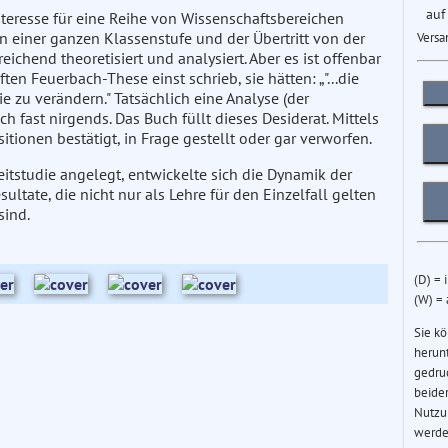
auf
teresse für eine Reihe von Wissenschaftsbereichen
n einer ganzen Klassenstufe und der Übertritt von der
Versa
ichend theoretisiert und analysiert. Aber es ist offenbar
en Feuerbach-These einst schrieb, sie hätten: „"...die
ie zu verändern." Tatsächlich eine Analyse (der
h fast nirgends. Das Buch füllt dieses Desiderat. Mittels
tionen bestätigt, in Frage gestellt oder gar verworfen.
eitstudie angelegt, entwickelte sich die Dynamik der
ltate, die nicht nur als Lehre für den Einzelfall gelten
sind.
(D) = 
(W) =
Sie k
herun
gedru
beider
Nutzu
werde