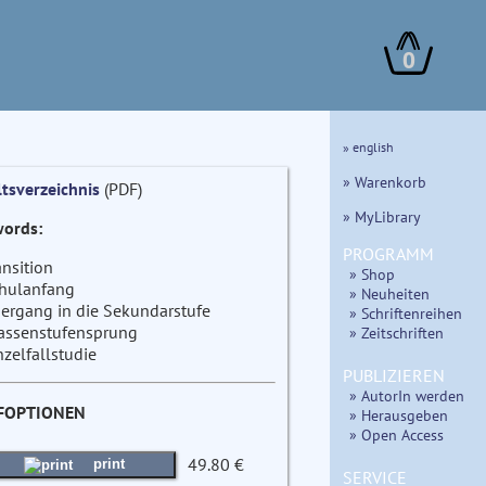
0
» english
» Warenkorb
ltsverzeichnis
(PDF)
» MyLibrary
ords:
PROGRAMM
ansition
» Shop
hulanfang
» Neuheiten
ergang in die Sekundarstufe
» Schriftenreihen
assenstufensprung
» Zeitschriften
nzelfallstudie
PUBLIZIEREN
» AutorIn werden
FOPTIONEN
» Herausgeben
» Open Access
49.80 €
print
SERVICE