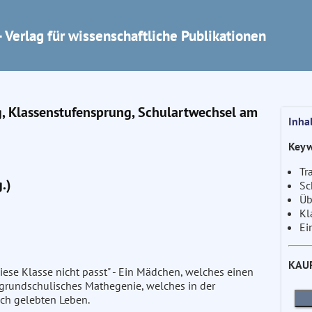
 Verlag für wissenschaftliche Publikationen
g, Klassenstufensprung, Schulartwechsel am
Inha
Keyw
Tr
.)
Sc
Üb
Kl
Ei
KAU
in diese Klasse nicht passt" - Ein Mädchen, welches einen
grundschulisches Mathegenie, welches in der
lich gelebten Leben.