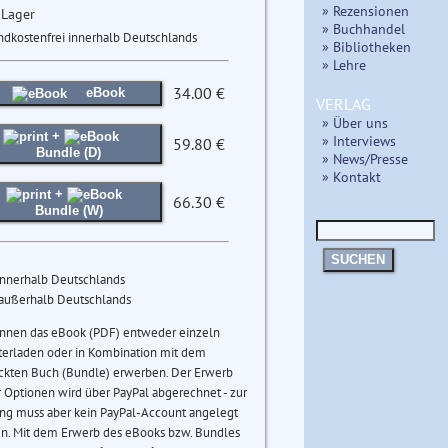
» Rezensionen
 Lager
» Buchhandel
ndkostenfrei innerhalb Deutschlands
» Bibliotheken
» Lehre
34.00 €
eBook
VERLAG
» Über uns
+
» Interviews
59.80 €
Bundle (D)
» News/Presse
» Kontakt
+
66.30 €
Bundle (W)
SUCHEN
innerhalb Deutschlands
 außerhalb Deutschlands
önnen das eBook (PDF) entweder einzeln
terladen oder in Kombination mit dem
ckten Buch (Bundle) erwerben. Der Erwerb
 Optionen wird über PayPal abgerechnet - zur
ng muss aber kein PayPal-Account angelegt
n. Mit dem Erwerb des eBooks bzw. Bundles