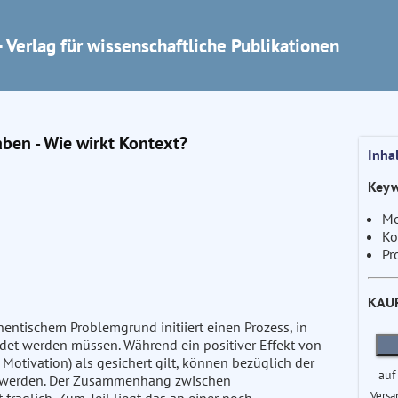
 Verlag für wissenschaftliche Publikationen
en - Wie wirkt Kontext?
Inha
Keyw
Mo
Ko
Pr
KAU
entischem Problemgrund initiiert einen Prozess, in
det werden müssen. Während ein positiver Effekt von
d Motivation) als gesichert gilt, können bezüglich der
auf
t werden. Der Zusammenhang zwischen
Versa