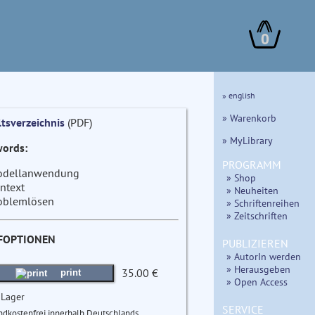
0
» english
» Warenkorb
ltsverzeichnis
(PDF)
» MyLibrary
ords:
PROGRAMM
dellanwendung
» Shop
ntext
» Neuheiten
oblemlösen
» Schriftenreihen
» Zeitschriften
FOPTIONEN
PUBLIZIEREN
» AutorIn werden
» Herausgeben
35.00 €
print
» Open Access
 Lager
SERVICE
ndkostenfrei innerhalb Deutschlands