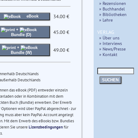
» Rezensionen
» Buchhandel
» Bibliotheken
34.00 €
eBook
» Lehre
+
VERLAG
45.00 €
Bundle (D)
» Über uns
» Interviews
+
» News/Presse
49.00 €
Bundle (W)
» Kontakt
innerhalb Deutschlands
 außerhalb Deutschlands
SUCHEN
önnen das eBook (PDF) entweder einzeln
terladen oder in Kombination mit dem
ckten Buch (Bundle) erwerben. Der Erwerb
 Optionen wird über PayPal abgerechnet - zur
ng muss aber kein PayPal-Account angelegt
n. Mit dem Erwerb des eBooks bzw. Bundles
tieren Sie unsere
Lizenzbedingungen
für
s.