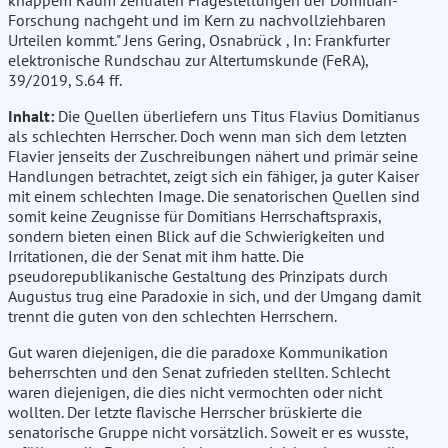
knappem Raum zentralen Fragestellungen der Domitian-
Forschung nachgeht und im Kern zu nachvollziehbaren
Urteilen kommt." Jens Gering, Osnabrück , In: Frankfurter
elektronische Rundschau zur Altertumskunde (FeRA),
39/2019, S.64 ff.
Inhalt:
Die Quellen überliefern uns Titus Flavius Domitianus
als schlechten Herrscher. Doch wenn man sich dem letzten
Flavier jenseits der Zuschreibungen nähert und primär seine
Handlungen betrachtet, zeigt sich ein fähiger, ja guter Kaiser
mit einem schlechten Image. Die senatorischen Quellen sind
somit keine Zeugnisse für Domitians Herrschaftspraxis,
sondern bieten einen Blick auf die Schwierigkeiten und
Irritationen, die der Senat mit ihm hatte. Die
pseudorepublikanische Gestaltung des Prinzipats durch
Augustus trug eine Paradoxie in sich, und der Umgang damit
trennt die guten von den schlechten Herrschern.
Gut waren diejenigen, die die paradoxe Kommunikation
beherrschten und den Senat zufrieden stellten. Schlecht
waren diejenigen, die dies nicht vermochten oder nicht
wollten. Der letzte flavische Herrscher brüskierte die
senatorische Gruppe nicht vorsätzlich. Soweit er es wusste,