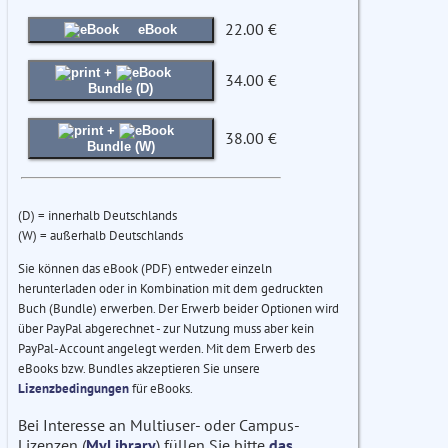
22.00 €
eBook
+
34.00 €
Bundle (D)
+
38.00 €
Bundle (W)
(D) = innerhalb Deutschlands
(W) = außerhalb Deutschlands
Sie können das eBook (PDF) entweder einzeln
herunterladen oder in Kombination mit dem gedruckten
Buch (Bundle) erwerben. Der Erwerb beider Optionen wird
über PayPal abgerechnet - zur Nutzung muss aber kein
PayPal-Account angelegt werden. Mit dem Erwerb des
eBooks bzw. Bundles akzeptieren Sie unsere
Lizenzbedingungen
für eBooks.
Bei Interesse an Multiuser- oder Campus-
Lizenzen (
MyLibrary
) füllen Sie bitte
das