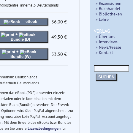
» Rezensionen
ndkostenfrei innerhalb Deutschlands
» Buchhandel
» Bibliotheken
» Lehre
36.00 €
eBook
VERLAG
+
» Über uns
49.50 €
Bundle (D)
» Interviews
» News/Presse
+
» Kontakt
53.50 €
Bundle (W)
innerhalb Deutschlands
SUCHEN
 außerhalb Deutschlands
önnen das eBook (PDF) entweder einzeln
terladen oder in Kombination mit dem
ckten Buch (Bundle) erwerben. Der Erwerb
 Optionen wird über PayPal abgerechnet - zur
ng muss aber kein PayPal-Account angelegt
n. Mit dem Erwerb des eBooks bzw. Bundles
tieren Sie unsere
Lizenzbedingungen
für