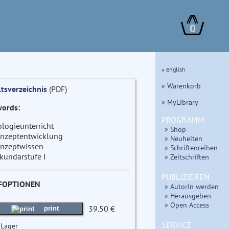
0
» english
» Warenkorb
ltsverzeichnis
(PDF)
» MyLibrary
ords:
PROGRAMM
ologieunterricht
» Shop
nzeptentwicklung
» Neuheiten
nzeptwissen
» Schriftenreihen
kundarstufe I
» Zeitschriften
PUBLIZIEREN
FOPTIONEN
» AutorIn werden
» Herausgeben
» Open Access
39.50 €
print
SERVICE
 Lager