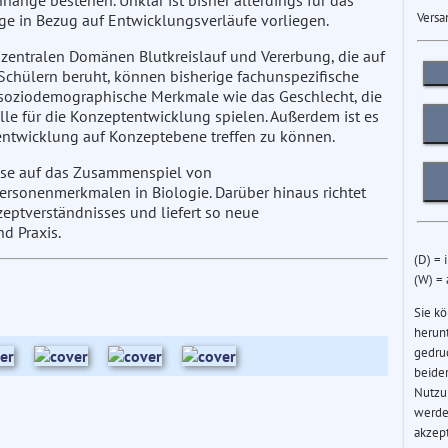
ge bestehen. Unklar ist bisher allerdings für das
Versa
e in Bezug auf Entwicklungsverläufe vorliegen.
 zentralen Domänen Blutkreislauf und Vererbung, die auf
chülern beruht, können bisherige fachunspezifische
ss soziodemographische Merkmale wie das Geschlecht, die
le für die Konzeptentwicklung spielen. Außerdem ist es
sentwicklung auf Konzeptebene treffen zu können.
weise auf das Zusammenspiel von
sonenmerkmalen in Biologie. Darüber hinaus richtet
zeptverständnisses und liefert so neue
d Praxis.
(D) = 
(W) =
Sie k
herun
gedru
beider
Nutzu
werde
akzep