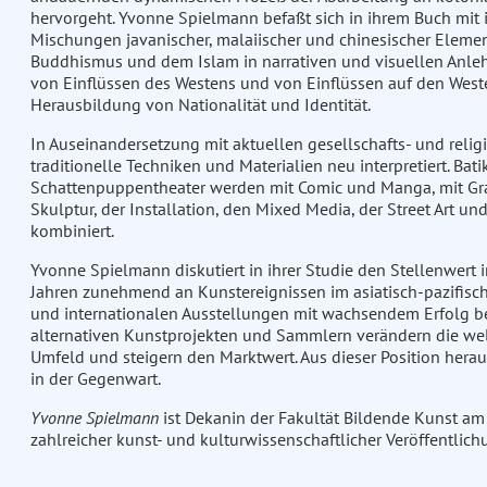
hervorgeht. Yvonne Spielmann befaßt sich in ihrem Buch mit 
Mischungen javanischer, malaiischer und chinesischer Eleme
Buddhismus und dem Islam in narrativen und visuellen Anleh
von Einflüssen des Westens und von Einflüssen auf den West
Herausbildung von Nationalität und Identität.
In Auseinandersetzung mit aktuellen gesellschafts- und reli
traditionelle Techniken und Materialien neu interpretiert. Bat
Schattenpuppentheater werden mit Comic und Manga, mit Graf
Skulptur, der Installation, den Mixed Media, der Street Art un
kombiniert.
Yvonne Spielmann diskutiert in ihrer Studie den Stellenwert 
Jahren zunehmend an Kunstereignissen im asiatisch-pazifis
und internationalen Ausstellungen mit wachsendem Erfolg betei
alternativen Kunstprojekten und Sammlern verändern die welt
Umfeld und steigern den Marktwert. Aus dieser Position hera
in der Gegenwart.
Yvonne Spielmann
ist Dekanin der Fakultät Bildende Kunst am 
zahlreicher kunst- und kulturwissenschaftlicher Veröffentlic