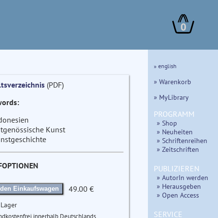
0
» english
» Warenkorb
ltsverzeichnis
(PDF)
» MyLibrary
ords:
PROGRAMM
donesien
» Shop
itgenössische Kunst
» Neuheiten
nstgeschichte
» Schriftenreihen
» Zeitschriften
FOPTIONEN
PUBLIZIEREN
» AutorIn werden
» Herausgeben
49.00 €
 den Einkaufswagen
» Open Access
 Lager
SERVICE
ndkostenfrei innerhalb Deutschlands