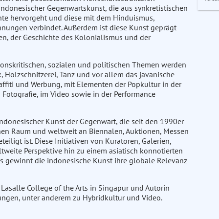
indonesischer Gegenwartskunst, die aus synkretistischen
nte hervorgeht und diese mit dem Hinduismus,
nungen verbindet. Außerdem ist diese Kunst geprägt
en, der Geschichte des Kolonialismus und der
gionskritischen, sozialen und politischen Themen werden
ik, Holzschnitzerei, Tanz und vor allem das javanische
fiti und Werbung, mit Elementen der Popkultur in der
d Fotografie, im Video sowie in der Performance
indonesischer Kunst der Gegenwart, die seit den 1990er
chen Raum und weltweit an Biennalen, Auktionen, Messen
ligt ist. Diese Initiativen von Kuratoren, Galerien,
weite Perspektive hin zu einem asiatisch konnotierten
us gewinnt die indonesische Kunst ihre globale Relevanz
Lasalle College of the Arts in Singapur und Autorin
hungen, unter anderem zu Hybridkultur und Video.