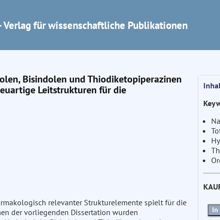
 Verlag für wissenschaftliche Publikationen
olen, Bisindolen und Thiodiketopiperazinen
Inha
neuartige Leitstrukturen für die
Keyw
Na
To
Hy
Th
Or
KAU
rmakologisch relevanter Strukturelemente spielt für die
In
en der vorliegenden Dissertation wurden