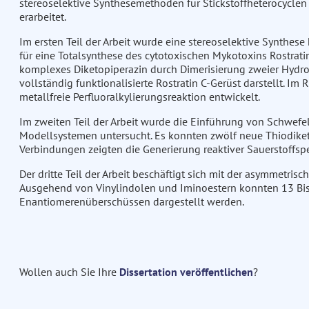
stereoselektive Synthesemethoden für Stickstoffheterocyclen 
erarbeitet.
Im ersten Teil der Arbeit wurde eine stereoselektive Synthese
für eine Totalsynthese des cytotoxischen Mykotoxins Rostra
komplexes Diketopiperazin durch Dimerisierung zweier Hydroi
vollständig funktionalisierte Rostratin C-Gerüst darstellt. 
metallfreie Perfluoralkylierungsreaktion entwickelt.
Im zweiten Teil der Arbeit wurde die Einführung von Schwefe
Modellsystemen untersucht. Es konnten zwölf neue Thiodiketo
Verbindungen zeigten die Generierung reaktiver Sauerstoffspe
Der dritte Teil der Arbeit beschäftigt sich mit der asymmetris
Ausgehend von Vinylindolen und Iminoestern konnten 13 Bis
Enantiomerenüberschüssen dargestellt werden.
Wollen auch Sie Ihre
Dissertation veröffentlichen
?