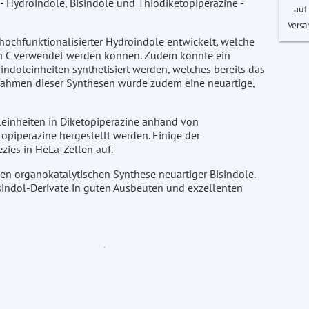
- Hydroindole, Bisindole und Thiodiketopiperazine -
auf
Versa
 hochfunktionalisierter Hydroindole entwickelt, welche
tin C verwendet werden können. Zudem konnte ein
ndoleinheiten synthetisiert werden, welches bereits das
Im Rahmen dieser Synthesen wurde zudem eine neuartige,
leinheiten in Diketopiperazine anhand von
piperazine hergestellt werden. Einige der
zies in HeLa-Zellen auf.
chen organokatalytischen Synthese neuartiger Bisindole.
indol-Derivate in guten Ausbeuten und exzellenten