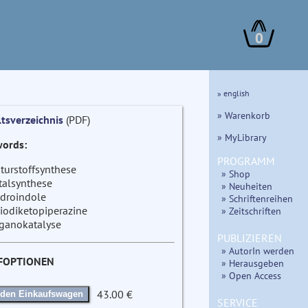
0
» english
» Warenkorb
ltsverzeichnis
(PDF)
» MyLibrary
ords:
PROGRAMM
turstoffsynthese
» Shop
talsynthese
» Neuheiten
droindole
» Schriftenreihen
iodiketopiperazine
» Zeitschriften
ganokatalyse
PUBLIZIEREN
» AutorIn werden
FOPTIONEN
» Herausgeben
» Open Access
43.00 €
 den Einkaufswagen
SERVICE