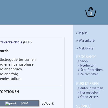
0
» english
» Warenkorb
ltsverzeichnis
(PDF)
» MyLibrary
ords:
PROGRAMM
lbstreguliertes Lernen
» Shop
udieneingangsphase
» Neuheiten
udienabbruch
» Schriftenreihen
udienerfolg
» Zeitschriften
emiestudium
PUBLIZIEREN
» AutorIn werden
FOPTIONEN
» Herausgeben
» Open Access
37.00 €
print
SERVICE