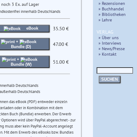
» Rezensionen
 noch 3 Ex. auf Lager
» Buchhandel
ndkostenfrei innerhalb Deutschlands
» Bibliotheken
» Lehre
35.50 €
eBook
VERLAG
» Über uns
+
» Interviews
47.00 €
Bundle (D)
» News/Presse
» Kontakt
+
51.00 €
Bundle (W)
SUCHEN
innerhalb Deutschlands
 außerhalb Deutschlands
önnen das eBook (PDF) entweder einzeln
terladen oder in Kombination mit dem
ckten Buch (Bundle) erwerben. Der Erwerb
 Optionen wird über PayPal abgerechnet - zur
ng muss aber kein PayPal-Account angelegt
n. Mit dem Erwerb des eBooks bzw. Bundles