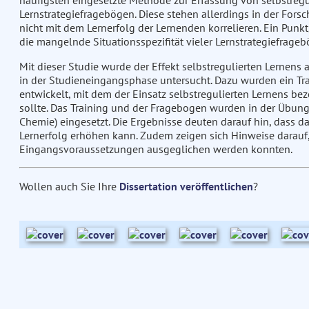
häufigsten eingesetzte Methode zur Erfassung von selbstregu
Lernstrategiefragebögen. Diese stehen allerdings in der Forsc
nicht mit dem Lernerfolg der Lernenden korrelieren. Ein Punk
die mangelnde Situationsspezifität vieler Lernstrategiefrageb
Mit dieser Studie wurde der Effekt selbstregulierten Lernen
in der Studieneingangsphase untersucht. Dazu wurden ein Tr
entwickelt, mit dem der Einsatz selbstregulierten Lernens be
sollte. Das Training und der Fragebogen wurden in der Übung
Chemie) eingesetzt. Die Ergebnisse deuten darauf hin, dass d
Lernerfolg erhöhen kann. Zudem zeigen sich Hinweise darauf
Eingangsvoraussetzungen ausgeglichen werden konnten.
Wollen auch Sie Ihre
Dissertation veröffentlichen
?