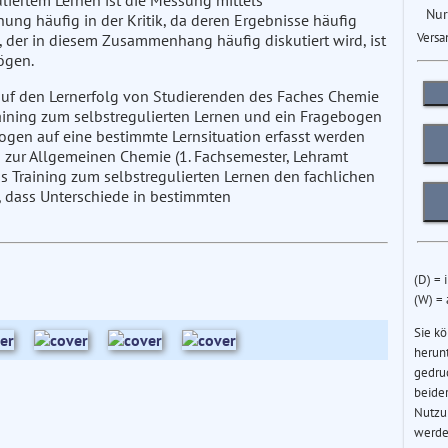
liertem Lernen ist die Messung mittels
Nur
hung häufig in der Kritik, da deren Ergebnisse häufig
Versa
t, der in diesem Zusammenhang häufig diskutiert wird, ist
ögen.
s auf den Lernerfolg von Studierenden des Faches Chemie
aining zum selbstregulierten Lernen und ein Fragebogen
zogen auf eine bestimmte Lernsituation erfasst werden
 zur Allgemeinen Chemie (1. Fachsemester, Lehramt
as Training zum selbstregulierten Lernen den fachlichen
, dass Unterschiede in bestimmten
(D) = 
(W) =
Sie k
herun
gedru
beider
Nutzu
werde