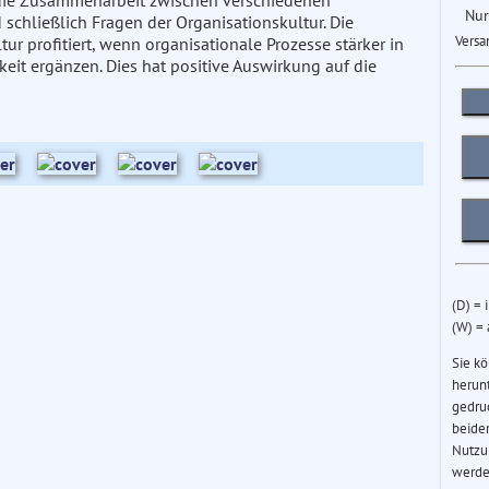
die Zusammenarbeit zwischen verschiedenen
Nur
chließlich Fragen der Organisationskultur. Die
Versa
tur profitiert, wenn organisationale Prozesse stärker in
it ergänzen. Dies hat positive Auswirkung auf die
(D) = 
(W) =
Sie k
herun
gedru
beider
Nutzu
werde