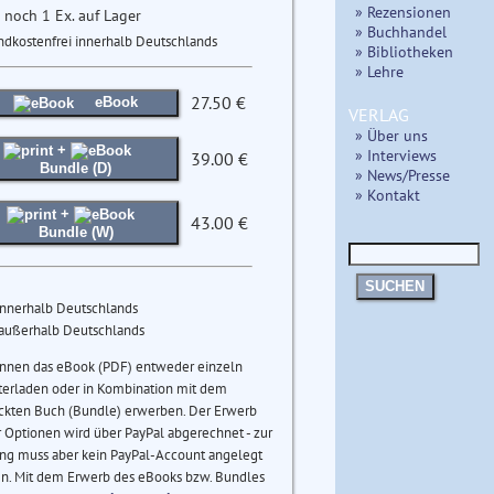
» Rezensionen
 noch 1 Ex. auf Lager
» Buchhandel
ndkostenfrei innerhalb Deutschlands
» Bibliotheken
» Lehre
27.50 €
eBook
VERLAG
» Über uns
+
» Interviews
39.00 €
Bundle (D)
» News/Presse
» Kontakt
+
43.00 €
Bundle (W)
SUCHEN
innerhalb Deutschlands
 außerhalb Deutschlands
önnen das eBook (PDF) entweder einzeln
terladen oder in Kombination mit dem
ckten Buch (Bundle) erwerben. Der Erwerb
 Optionen wird über PayPal abgerechnet - zur
ng muss aber kein PayPal-Account angelegt
n. Mit dem Erwerb des eBooks bzw. Bundles