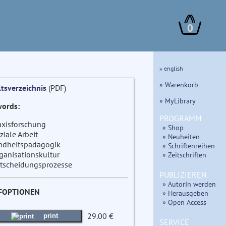
0
» english
» Warenkorb
ltsverzeichnis
(PDF)
» MyLibrary
ords:
PROGRAMM
axisforschung
» Shop
ziale Arbeit
» Neuheiten
ndheitspädagogik
» Schriftenreihen
ganisationskultur
» Zeitschriften
tscheidungsprozesse
PUBLIZIEREN
» AutorIn werden
FOPTIONEN
» Herausgeben
» Open Access
29.00 €
print
SERVICE