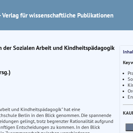
 Verlag für wissenschaftliche Publikationen
n der Sozialen Arbeit und Kindheitspädagogik
Inha
Keyw
rsg.)
Pr
So
Ki
Or
En
Arbeit und Kindheitspädagogik" hat eine
KAU
chschule Berlin in den Blick genommen. Die spannende
eidungen gelingt, trotz begrenzter Rationalität aufgrund
nünftigen Entscheidungen zu kommen. In den Blick