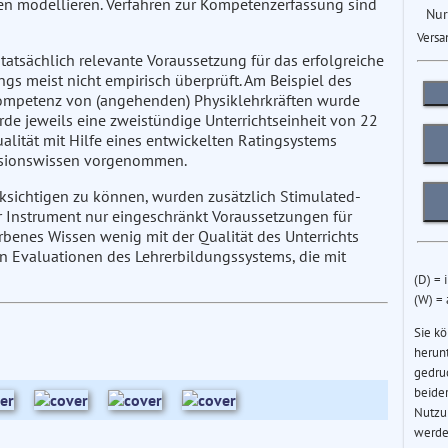
en modellieren. Verfahren zur Kompetenzerfassung sind
Nur
Versa
atsächlich relevante Voraussetzung für das erfolgreiche
ings meist nicht empirisch überprüft. Am Beispiel des
kompetenz von (angehenden) Physiklehrkräften wurde
rde jeweils eine zweistündige Unterrichtseinheit von 22
alität mit Hilfe eines entwickelten Ratingsystems
ssionswissen vorgenommen.
ücksichtigen zu können, wurden zusätzlich Stimulated-
er Instrument nur eingeschränkt Voraussetzungen für
orbenes Wissen wenig mit der Qualität des Unterrichts
von Evaluationen des Lehrerbildungssystems, die mit
(D) = 
(W) =
Sie k
herun
gedru
beider
Nutzu
werde