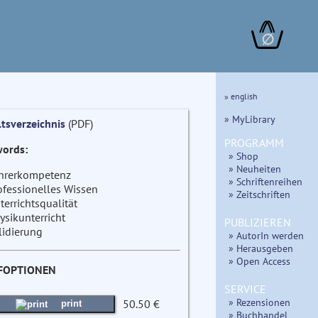
∅
» english
» MyLibrary
ltsverzeichnis
(PDF)
PROGRAMM
ords:
» Shop
» Neuheiten
hrerkompetenz
» Schriftenreihen
ofessionelles Wissen
» Zeitschriften
terrichtsqualität
ysikunterricht
PUBLIZIEREN
lidierung
» AutorIn werden
» Herausgeben
» Open Access
FOPTIONEN
SERVICE
» Rezensionen
50.50 €
print
» Buchhandel