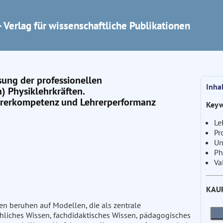
 Verlag für wissenschaftliche Publikationen
sung der professionellen
Inha
 Physiklehrkräften.
rerkompetenz und Lehrerperformanz
Keyw
Le
Pr
Un
Ph
Va
KAU
en beruhen auf Modellen, die als zentrale
chliches Wissen, fachdidaktisches Wissen, pädagogisches