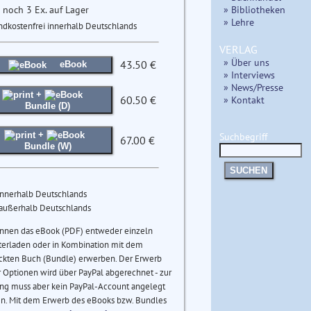
 noch 3 Ex. auf Lager
» Bibliotheken
» Lehre
ndkostenfrei innerhalb Deutschlands
VERLAG
» Über uns
43.50 €
eBook
» Interviews
» News/Presse
+
60.50 €
» Kontakt
Bundle (D)
+
Suchbegriff
67.00 €
Bundle (W)
SUCHEN
innerhalb Deutschlands
 außerhalb Deutschlands
önnen das eBook (PDF) entweder einzeln
terladen oder in Kombination mit dem
ckten Buch (Bundle) erwerben. Der Erwerb
 Optionen wird über PayPal abgerechnet - zur
ng muss aber kein PayPal-Account angelegt
n. Mit dem Erwerb des eBooks bzw. Bundles