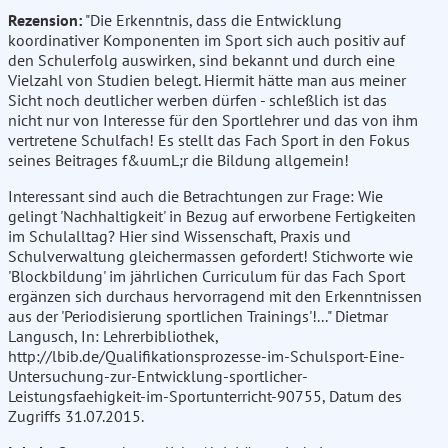
Rezension:
"Die Erkenntnis, dass die Entwicklung
koordinativer Komponenten im Sport sich auch positiv auf
den Schulerfolg auswirken, sind bekannt und durch eine
Vielzahl von Studien belegt. Hiermit hätte man aus meiner
Sicht noch deutlicher werben dürfen - schleßlich ist das
nicht nur von Interesse für den Sportlehrer und das von ihm
vertretene Schulfach! Es stellt das Fach Sport in den Fokus
seines Beitrages f&uumL;r die Bildung allgemein!
Interessant sind auch die Betrachtungen zur Frage: Wie
gelingt 'Nachhaltigkeit' in Bezug auf erworbene Fertigkeiten
im Schulalltag? Hier sind Wissenschaft, Praxis und
Schulverwaltung gleichermassen gefordert! Stichworte wie
'Blockbildung' im jährlichen Curriculum für das Fach Sport
ergänzen sich durchaus hervorragend mit den Erkenntnissen
aus der 'Periodisierung sportlichen Trainings'!..." Dietmar
Langusch, In: Lehrerbibliothek,
http://lbib.de/Qualifikationsprozesse-im-Schulsport-Eine-
Untersuchung-zur-Entwicklung-sportlicher-
Leistungsfaehigkeit-im-Sportunterricht-90755, Datum des
Zugriffs 31.07.2015.