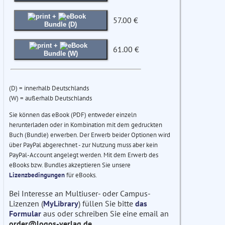
+
57.00 €
Bundle (D)
+
61.00 €
Bundle (W)
(D) = innerhalb Deutschlands
(W) = außerhalb Deutschlands
Sie können das eBook (PDF) entweder einzeln
herunterladen oder in Kombination mit dem gedruckten
Buch (Bundle) erwerben. Der Erwerb beider Optionen wird
über PayPal abgerechnet - zur Nutzung muss aber kein
PayPal-Account angelegt werden. Mit dem Erwerb des
eBooks bzw. Bundles akzeptieren Sie unsere
Lizenzbedingungen
für eBooks.
Bei Interesse an Multiuser- oder Campus-
Lizenzen (
MyLibrary
) füllen Sie bitte
das
Formular
aus oder schreiben Sie eine email an
order@logos-verlag.de