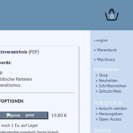
0
» english
» Warenkorb
ltsverzeichnis
(PDF)
» MyLibrary
ords:
PROGRAMM
P
» Shop
litische Parteien
» Neuheiten
beralismus
» Schriftenreihen
» Zeitschriften
FOPTIONEN
PUBLIZIEREN
» AutorIn werden
» Herausgeben
19.80 €
print
» Open Access
 noch 1 Ex. auf Lager
SERVICE
ndkostenfrei innerhalb Deutschlands