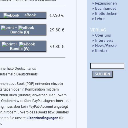
» Rezensionen
» Buchhandel
» Bibliotheken
17.50 €
eBook
» Lehre
+
VERLAG
29.80 €
Bundle (D)
» Über uns
» Interviews
+
» News/Presse
33.80 €
Bundle (W)
» Kontakt
innerhalb Deutschlands
 außerhalb Deutschlands
SUCHEN
önnen das eBook (PDF) entweder einzeln
terladen oder in Kombination mit dem
ckten Buch (Bundle) erwerben. Der Erwerb
 Optionen wird über PayPal abgerechnet - zur
ng muss aber kein PayPal-Account angelegt
n. Mit dem Erwerb des eBooks bzw. Bundles
tieren Sie unsere
Lizenzbedingungen
für
s.