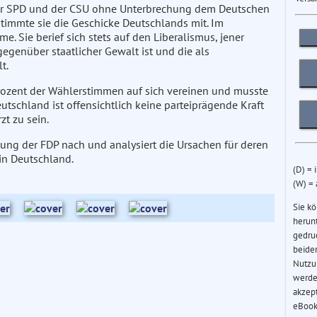
er SPD und der CSU ohne Unterbrechung dem Deutschen
timmte sie die Geschicke Deutschlands mit. Im
. Sie berief sich stets auf den Liberalismus, jener
gegenüber staatlicher Gewalt ist und die als
t.
rozent der Wählerstimmen auf sich vereinen und musste
tschland ist offensichtlich keine parteiprägende Kraft
zt zu sein.
lung der FDP nach und analysiert die Ursachen für deren
in Deutschland.
(D) = 
(W) =
Sie k
herun
gedru
beider
Nutzu
werde
akzep
eBook