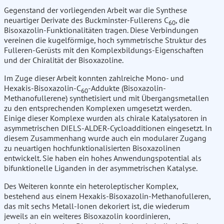
Gegenstand der vorliegenden Arbeit war die Synthese
neuartiger Derivate des Buckminster-Fullerens C
, die
60
Bisoxazolin-Funktionalitäten tragen. Diese Verbindungen
vereinen die kugelförmige, hoch symmetrische Struktur des
Fulleren-Gerüsts mit den Komplexbildungs-Eigenschaften
und der Chiralität der Bisoxazoline.
Im Zuge dieser Arbeit konnten zahlreiche Mono- und
Hexakis-Bisoxazolin-C
-Addukte (Bisoxazolin-
60
Methanofullerene) synthetisiert und mit Übergangsmetallen
zu den entsprechenden Komplexen umgesetzt werden.
Einige dieser Komplexe wurden als chirale Katalysatoren in
asymmetrischen DIELS-ALDER-Cycloadditionen eingesetzt. In
diesem Zusammenhang wurde auch ein modularer Zugang
zu neuartigen hochfunktionalisierten Bisoxazolinen
entwickelt. Sie haben ein hohes Anwendungspotential als
bifunktionelle Liganden in der asymmetrischen Katalyse.
Des Weiteren konnte ein heteroleptischer Komplex,
bestehend aus einem Hexakis-Bisoxazolin-Methanofulleren,
das mit sechs Metall-Ionen dekoriert ist, die wiederum
jeweils an ein weiteres Bisoxazolin koordinieren,