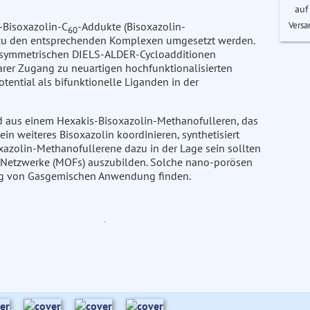
auf
Versa
-Bisoxazolin-C
-Addukte (Bisoxazolin-
60
 zu den entsprechenden Komplexen umgesetzt werden.
n asymmetrischen DIELS-ALDER-Cycloadditionen
er Zugang zu neuartigen hochfunktionalisierten
ential als bifunktionelle Liganden in der
d aus einem Hexakis-Bisoxazolin-Methanofulleren, das
ein weiteres Bisoxazolin koordinieren, synthetisiert
oxazolin-Methanofullerene dazu in der Lage sein sollten
 Netzwerke (MOFs) auszubilden. Solche nano-porösen
nung von Gasgemischen Anwendung finden.