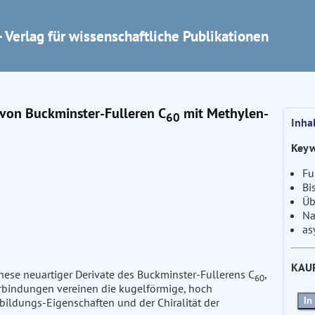
 Verlag für wissenschaftliche Publikationen
von Buckminster-Fulleren C
mit Methylen-
60
Inha
Keyw
Fu
Bi
Üb
Na
as
KAU
hese neuartiger Derivate des Buckminster-Fullerens C
,
60
erbindungen vereinen die kugelförmige, hoch
In
ildungs-Eigenschaften und der Chiralität der