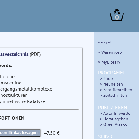
0
» english
» Warenkorb
ltsverzeichnis
(PDF)
» MyLibrary
ords:
PROGRAMM
llerene
» Shop
soxazoline
» Neuheiten
ergangsmetallkomplexe
» Schriftenreihen
nostrukturen
» Zeitschriften
ymmetrische Katalyse
PUBLIZIEREN
» AutorIn werden
FOPTIONEN
» Herausgeben
» Open Access
47.50 €
 den Einkaufswagen
SERVICE