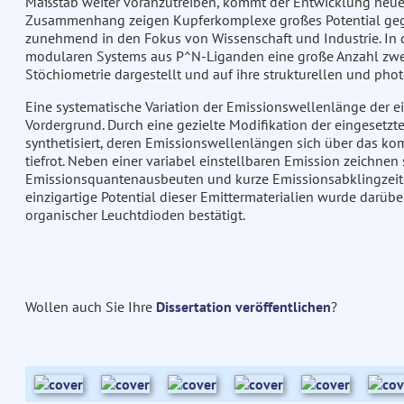
Maßstab weiter voranzutreiben, kommt der Entwicklung neuer
Zusammenhang zeigen Kupferkomplexe großes Potential gegen
zunehmend in den Fokus von Wissenschaft und Industrie. In d
modularen Systems aus P^N-Liganden eine große Anzahl zwei
Stöchiometrie dargestellt und auf ihre strukturellen und pho
Eine systematische Variation der Emissionswellenlänge der 
Vordergrund. Durch eine gezielte Modifikation der eingeset
synthetisiert, deren Emissionswellenlängen sich über das kom
tiefrot. Neben einer variabel einstellbaren Emission zeichne
Emissionsquantenausbeuten und kurze Emissionsabklingzeit
einzigartige Potential dieser Emittermaterialien wurde darübe
organischer Leuchtdioden bestätigt.
Wollen auch Sie Ihre
Dissertation veröffentlichen
?