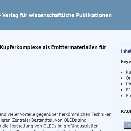
 Verlag für wissenschaftliche Publikationen
Kupferkomplexe als Emittermaterialien für
Inha
Keyw
Ku
Or
Üb
P^
Ph
KAU
und vieler Vorteile gegenüber herkömmlichen Techniken
ieren. Zentraler Bestandteil von OLEDs sind
In
m die Herstellung von OLEDs im großindustriellen