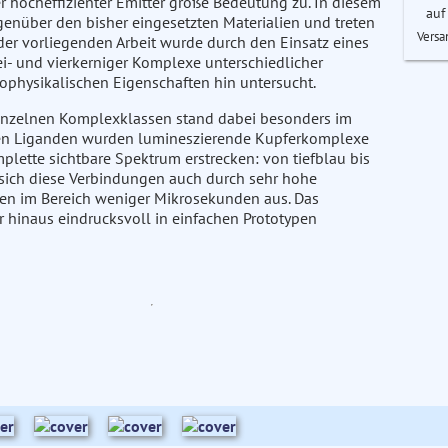
 hocheffizienter Emitter große Bedeutung zu. In diesem
auf
über den bisher eingesetzten Materialien und treten
Versa
er vorliegenden Arbeit wurde durch den Einsatz eines
- und vierkerniger Komplexe unterschiedlicher
tophysikalischen Eigenschaften hin untersucht.
einzelnen Komplexklassen stand dabei besonders im
zten Liganden wurden lumineszierende Kupferkomplexe
plette sichtbare Spektrum erstrecken: von tiefblau bis
n sich diese Verbindungen auch durch sehr hohe
en im Bereich weniger Mikrosekunden aus. Das
r hinaus eindrucksvoll in einfachen Prototypen