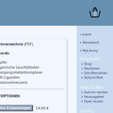
0
» english
» Warenkorb
ltsverzeichnis
(PDF)
» MyLibrary
ords:
PROGRAMM
pfer
» Shop
ganische Leuchtdioden
» Neuheiten
ergangsmetallkomplexe
» Schriftenreihen
N Liganden
» Zeitschriften
otolumineszenz
PUBLIZIEREN
» AutorIn werden
FOPTIONEN
» Herausgeben
» Open Access
54.00 €
 den Einkaufswagen
SERVICE