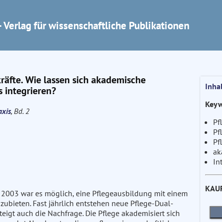
 Verlag für wissenschaftliche Publikationen
äfte. Wie lassen sich akademische
Inha
s integrieren?
Keyw
axis
, Bd. 2
Pf
Pf
Pf
ak
In
KAU
2003 war es möglich, eine Pflegeausbildung mit einem
ubieten. Fast jährlich entstehen neue Pflege-Dual-
igt auch die Nachfrage. Die Pflege akademisiert sich