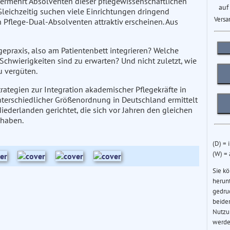
rmehrt Absolventen dieser pflegewissenschaftlichen
auf
Gleichzeitig suchen viele Einrichtungen dringend
Versa
 Pflege-Dual-Absolventen attraktiv erscheinen. Aus
gepraxis, also am Patientenbett integrieren? Welche
chwierigkeiten sind zu erwarten? Und nicht zuletzt, wie
u vergüten.
Strategien zur Integration akademischer Pflegekräfte in
nterschiedlicher Größenordnung in Deutschland ermittelt
Niederlanden gerichtet, die sich vor Jahren den gleichen
 haben.
(D) = 
(W) =
Sie k
herun
gedru
beider
Nutzu
werde