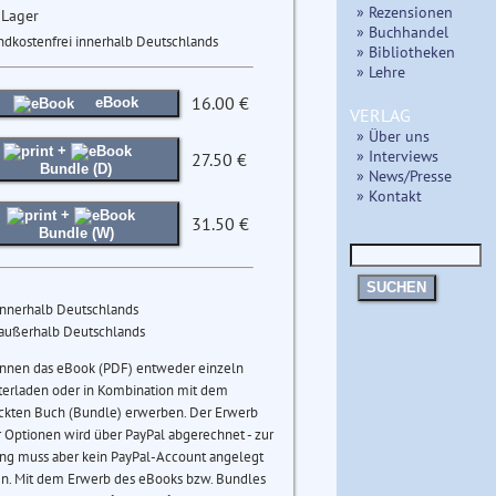
» Rezensionen
 Lager
» Buchhandel
ndkostenfrei innerhalb Deutschlands
» Bibliotheken
» Lehre
16.00 €
eBook
VERLAG
» Über uns
+
» Interviews
27.50 €
Bundle (D)
» News/Presse
» Kontakt
+
31.50 €
Bundle (W)
SUCHEN
innerhalb Deutschlands
 außerhalb Deutschlands
önnen das eBook (PDF) entweder einzeln
terladen oder in Kombination mit dem
ckten Buch (Bundle) erwerben. Der Erwerb
 Optionen wird über PayPal abgerechnet - zur
ng muss aber kein PayPal-Account angelegt
n. Mit dem Erwerb des eBooks bzw. Bundles