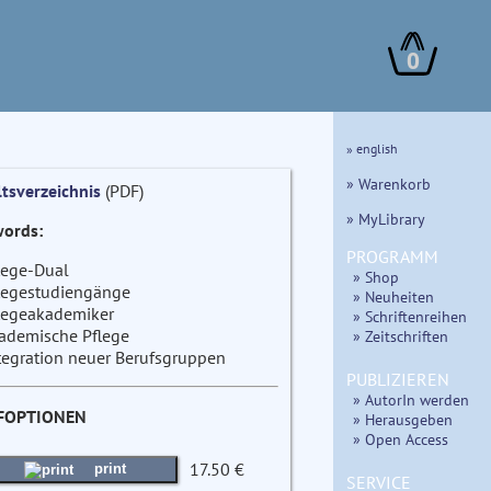
0
» english
» Warenkorb
ltsverzeichnis
(PDF)
» MyLibrary
ords:
PROGRAMM
lege-Dual
» Shop
legestudiengänge
» Neuheiten
legeakademiker
» Schriftenreihen
ademische Pflege
» Zeitschriften
tegration neuer Berufsgruppen
PUBLIZIEREN
» AutorIn werden
FOPTIONEN
» Herausgeben
» Open Access
17.50 €
print
SERVICE