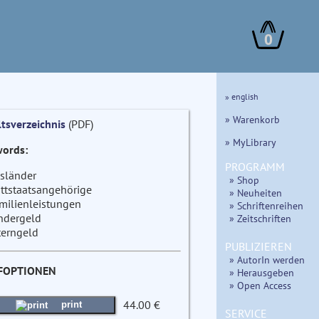
0
» english
» Warenkorb
ltsverzeichnis
(PDF)
» MyLibrary
ords:
PROGRAMM
sländer
» Shop
ittstaatsangehörige
» Neuheiten
milienleistungen
» Schriftenreihen
ndergeld
» Zeitschriften
terngeld
PUBLIZIEREN
» AutorIn werden
FOPTIONEN
» Herausgeben
» Open Access
44.00 €
print
SERVICE