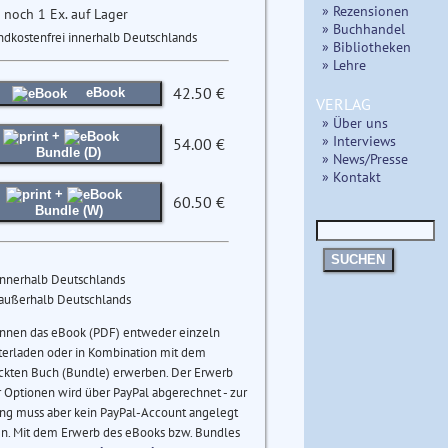
» Rezensionen
 noch 1 Ex. auf Lager
» Buchhandel
ndkostenfrei innerhalb Deutschlands
» Bibliotheken
» Lehre
42.50 €
eBook
VERLAG
» Über uns
+
» Interviews
54.00 €
Bundle (D)
» News/Presse
» Kontakt
+
60.50 €
Bundle (W)
SUCHEN
innerhalb Deutschlands
 außerhalb Deutschlands
önnen das eBook (PDF) entweder einzeln
terladen oder in Kombination mit dem
ckten Buch (Bundle) erwerben. Der Erwerb
 Optionen wird über PayPal abgerechnet - zur
ng muss aber kein PayPal-Account angelegt
n. Mit dem Erwerb des eBooks bzw. Bundles