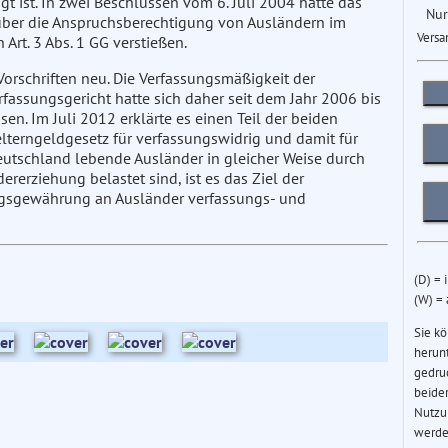
igt ist. In zwei Beschlüssen vom 6. Juli 2004 hatte das
Nur
n über die Anspruchsberechtigung von Ausländern im
Versa
rt. 3 Abs. 1 GG verstießen.
Vorschriften neu. Die Verfassungsmäßigkeit der
rfassungsgericht hatte sich daher seit dem Jahr 2006 bis
n. Im Juli 2012 erklärte es einen Teil der beiden
terngeldgesetz für verfassungswidrig und damit für
eutschland lebende Ausländer in gleicher Weise durch
rerziehung belastet sind, ist es das Ziel der
ungsgewährung an Ausländer verfassungs- und
(D) = 
(W) =
Sie k
herun
gedru
beider
Nutzu
werde