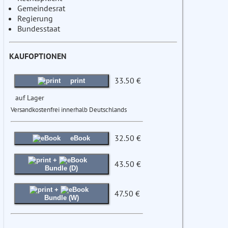
Gemeindesrat
Regierung
Bundesstaat
KAUFOPTIONEN
33.50 €
print
auf Lager
Versandkostenfrei innerhalb Deutschlands
32.50 €
eBook
+
43.50 €
Bundle (D)
+
47.50 €
Bundle (W)