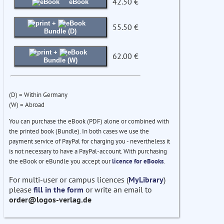
42.50 €
eBook
+
55.50 €
Bundle (D)
+
62.00 €
Bundle (W)
(D) = Within Germany
(W) = Abroad
You can purchase the eBook (PDF) alone or combined with
the printed book (Bundle). In both cases we use the
payment service of PayPal for charging you - nevertheless it
is not necessary to have a PayPal-account. With purchasing
the eBook or eBundle you accept our
licence for eBooks
.
For multi-user or campus licences (
MyLibrary
)
please
fill in the form
or write an email to
order@logos-verlag.de