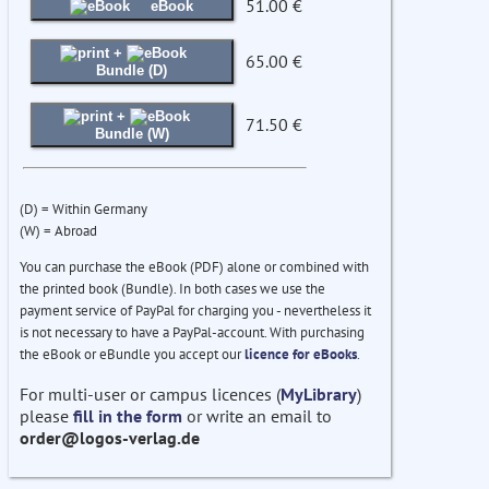
51.00 €
eBook
+
65.00 €
Bundle (D)
+
71.50 €
Bundle (W)
(D) = Within Germany
(W) = Abroad
You can purchase the eBook (PDF) alone or combined with
the printed book (Bundle). In both cases we use the
payment service of PayPal for charging you - nevertheless it
is not necessary to have a PayPal-account. With purchasing
the eBook or eBundle you accept our
licence for eBooks
.
For multi-user or campus licences (
MyLibrary
)
please
fill in the form
or write an email to
order@logos-verlag.de