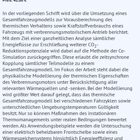
Preis: 41.00 €
In der vorliegenden Schrift wird über die Umsetzung eines
Gesamtfahrzeugmodells zur Vorausberechnung des
thermischen Verhaltens sowie Kraftstoffverbrauchs eines
Fahrzeugs mit verbrennungsmotorischem Antrieb berichtet.
Mit dem Ziel einer ganzheitlichen Analyse sämtlicher
Energieflüsse zur Erschließung weiterer CO
-
2
Reduktionspotenziale wird dabei auf die Methode der Co-
Simulation zurückgegriffen. Diese erlaubt die zeitsynchrone
Kopplung sämtlicher Teilmodelle zu einem
Gesamtfahrzeugmodell. Im Fokus der Arbeit steht dabei die
physikalische Modellierung der thermischen Eigenschaften
des Verbrennungsmotors unter Berücksichtigung aller
relevanten Wärmequellen und -senken. Bei der Modellierung
wird größter Wert darauf gelegt, dass das thermische
Gesamtfahrzeugmodell bei verschiedenen Fahrzyklen sowie
unterschiedlichen Umgebungstemperaturen Gültigkeit
besitzt. Nur so können Maßnahmen des instationären
Thermomanagements unter realen Bedingungen bewertet
werden. Als Anwendungsbeispiele werden die Untersuchung
einer elektrisch beheizbaren Frontscheibe sowie eines
Wärmespeichersystems hinsichtlich Energieeffizienz und