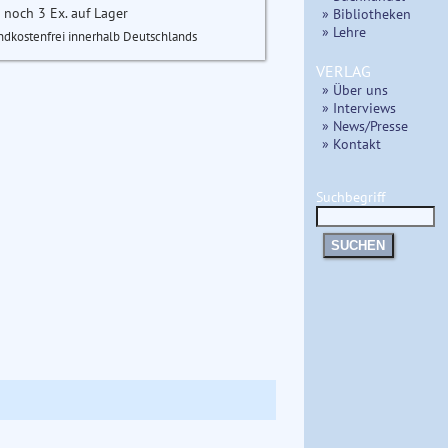
 noch 3 Ex. auf Lager
» Bibliotheken
» Lehre
ndkostenfrei innerhalb Deutschlands
VERLAG
» Über uns
» Interviews
» News/Presse
» Kontakt
Suchbegriff
SUCHEN