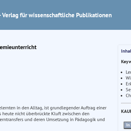
 Verlag für wissenschaftliche Publikationen
emieunterricht
Inha
Keyw
Le
Wi
Er
Se
Ch
lernten in den Alltag, ist grundlegender Auftrag einer
KAU
is heute nicht überbrückte Kluft zwischen den
 Lerntransfers und deren Umsetzung in Pädagogik und
In