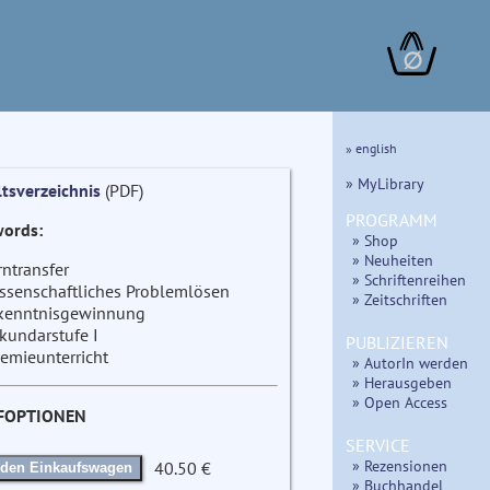
∅
» english
» MyLibrary
ltsverzeichnis
(PDF)
PROGRAMM
ords:
» Shop
» Neuheiten
rntransfer
» Schriftenreihen
ssenschaftliches Problemlösen
» Zeitschriften
kenntnisgewinnung
kundarstufe I
PUBLIZIEREN
emieunterricht
» AutorIn werden
» Herausgeben
» Open Access
FOPTIONEN
SERVICE
» Rezensionen
40.50 €
 den Einkaufswagen
» Buchhandel