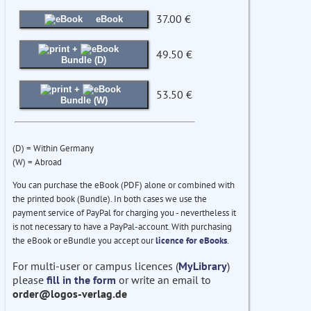
37.00 €
eBook
+
49.50 €
Bundle (D)
+
53.50 €
Bundle (W)
(D) = Within Germany
(W) = Abroad
You can purchase the eBook (PDF) alone or combined with
the printed book (Bundle). In both cases we use the
payment service of PayPal for charging you - nevertheless it
is not necessary to have a PayPal-account. With purchasing
the eBook or eBundle you accept our
licence for eBooks
.
For multi-user or campus licences (
MyLibrary
)
please
fill in the form
or write an email to
order@logos-verlag.de