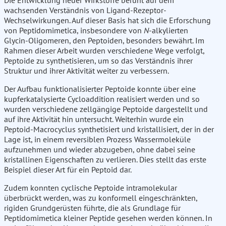
Die Entwicklung neuer Wirkstoffe beruht auf dem
wachsenden Verständnis von Ligand-Rezeptor-
Wechselwirkungen. Auf dieser Basis hat sich die Erforschung
von Peptidomimetica, insbesondere von
N
-alkylierten
Glycin-Oligomeren, den Peptoiden, besonders bewährt. Im
Rahmen dieser Arbeit wurden verschiedene Wege verfolgt,
Peptoide zu synthetisieren, um so das Verständnis ihrer
Struktur und ihrer Aktivität weiter zu verbessern.
Der Aufbau funktionalisierter Peptoide konnte über eine
kupferkatalysierte Cycloaddition realisiert werden und so
wurden verschiedene zellgängige Peptoide dargestellt und
auf ihre Aktivität hin untersucht. Weiterhin wurde ein
Peptoid-Macrocyclus synthetisiert und kristallisiert, der in der
Lage ist, in einem reversiblen Prozess Wassermoleküle
aufzunehmen und wieder abzugeben, ohne dabei seine
kristallinen Eigenschaften zu verlieren. Dies stellt das erste
Beispiel dieser Art für ein Peptoid dar.
Zudem konnten cyclische Peptoide intramolekular
überbrückt werden, was zu konformell eingeschränkten,
rigiden Grundgerüsten führte, die als Grundlage für
Peptidomimetica kleiner Peptide gesehen werden können. In