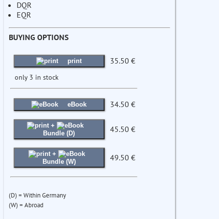
DQR
EQR
BUYING OPTIONS
35.50 €
print
only 3 in stock
34.50 €
eBook
+
45.50 €
Bundle (D)
+
49.50 €
Bundle (W)
(D) = Within Germany
(W) = Abroad