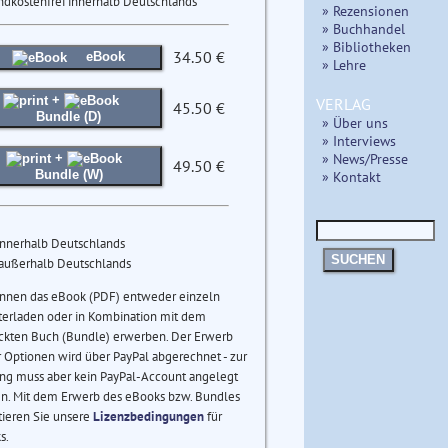
ndkostenfrei innerhalb Deutschlands
» Rezensionen
» Buchhandel
» Bibliotheken
34.50 €
eBook
» Lehre
+
VERLAG
45.50 €
Bundle (D)
» Über uns
» Interviews
» News/Presse
+
49.50 €
» Kontakt
Bundle (W)
innerhalb Deutschlands
SUCHEN
 außerhalb Deutschlands
önnen das eBook (PDF) entweder einzeln
terladen oder in Kombination mit dem
ckten Buch (Bundle) erwerben. Der Erwerb
 Optionen wird über PayPal abgerechnet - zur
ng muss aber kein PayPal-Account angelegt
n. Mit dem Erwerb des eBooks bzw. Bundles
tieren Sie unsere
Lizenzbedingungen
für
s.