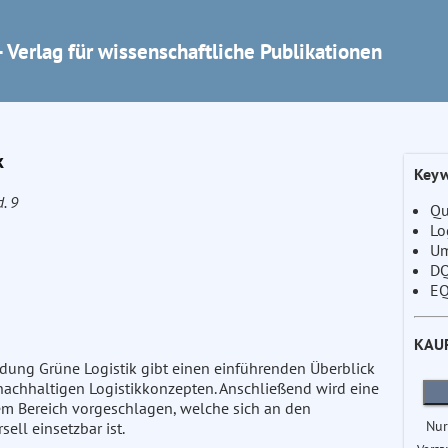
 Verlag für wissenschaftliche Publikationen
k
Keyw
d. 9
Qu
Lo
Um
D
E
KAU
dung Grüne Logistik gibt einen einführenden Überblick
achhaltigen Logistikkonzepten. Anschließend wird eine
em Bereich vorgeschlagen, welche sich an den
Nur
ll einsetzbar ist.