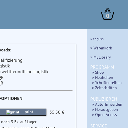
0
» english
» Warenkorb
ords:
» MyLibrary
alifizierung
gistik
PROGRAMM
weltfreundliche Logistik
» Shop
QR
» Neuheiten
» Schriftenreihen
QR
» Zeitschriften
FOPTIONEN
PUBLIZIEREN
» AutorIn werden
» Herausgeben
35.50 €
print
» Open Access
 noch 3 Ex. auf Lager
SERVICE