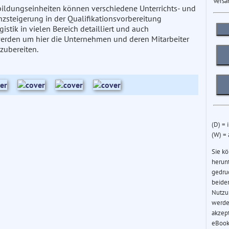
Versa
bildungseinheiten können verschiedene Unterrichts- und
nzsteigerung in der Qualifikationsvorbereitung
stik in vielen Bereich detailliert und auch
erden um hier die Unternehmen und deren Mitarbeiter
zubereiten.
(D) = 
(W) =
Sie k
herun
gedru
beider
Nutzu
werde
akzep
eBook