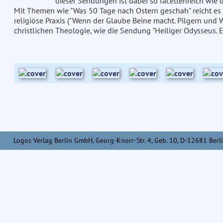
dieser Sendungen ist dabei so facettenreich wie 
Mit Themen wie "Was 50 Tage nach Ostern geschah" reicht es 
religiöse Praxis ("Wenn der Glaube Beine macht. Pilgern und Wa
christlichen Theologie, wie die Sendung "Heiliger Odysseus. Ei
Logos Verlag Berlin GmbH, Georg-Knorr-Str. 4, Geb. 10, D-12681 Berli