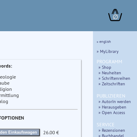
∅
» english
» MyLibrary
PROGRAMM
ords:
» Shop
» Neuheiten
eologie
» Schriftenreihen
aube
» Zeitschriften
ligion
rmittlung
PUBLIZIEREN
alog
» AutorIn werden
» Herausgeben
» Open Access
FOPTIONEN
SERVICE
» Rezensionen
26.00 €
 den Einkaufswagen
» Buchhandel