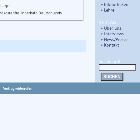
» Bibliotheken
 Lager
» Lehre
ndkostenfrei innerhalb Deutschlands
VERLAG
» Über uns
» Interviews
» News/Presse
» Kontakt
Suchbegriff
SUCHEN
Vertrag widerrufen