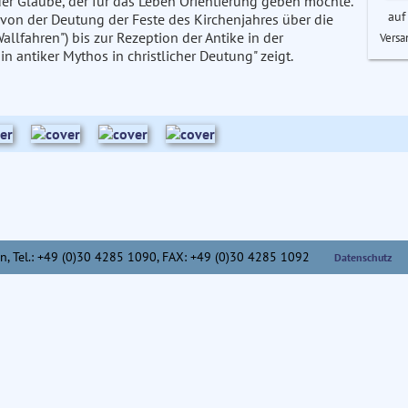
der Glaube, der für das Leben Orientierung geben möchte.
auf
von der Deutung der Feste des Kirchenjahres über die
llfahren") bis zur Rezeption der Antike in der
Versa
n antiker Mythos in christlicher Deutung" zeigt.
n,
Tel.: +49 (0)30 4285 1090, FAX: +49 (0)30 4285 1092
Datenschutz