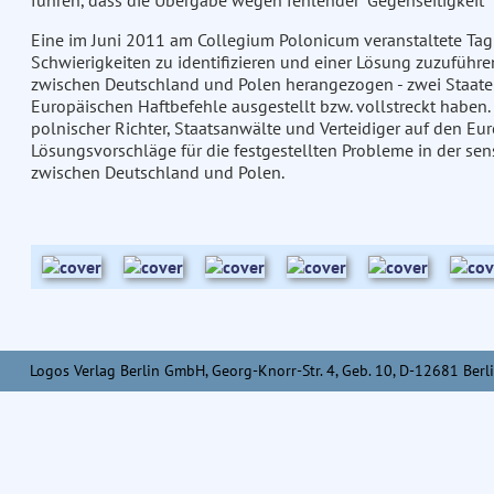
führen, dass die Übergabe wegen fehlender "Gegenseitigkeit" 
Eine im Juni 2011 am Collegium Polonicum veranstaltete Tagun
Schwierigkeiten zu identifizieren und einer Lösung zuzuführ
zwischen Deutschland und Polen herangezogen - zwei Staaten,
Europäischen Haftbefehle ausgestellt bzw. vollstreckt haben
polnischer Richter, Staatsanwälte und Verteidiger auf den Eu
Lösungsvorschläge für die festgestellten Probleme in der sen
zwischen Deutschland und Polen.
Logos Verlag Berlin GmbH, Georg-Knorr-Str. 4, Geb. 10, D-12681 Berli