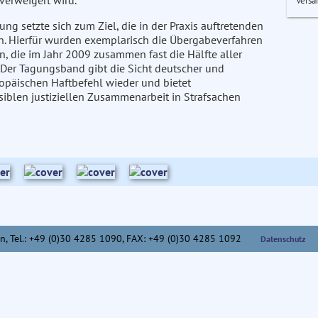
verweigert wird.
Versa
g setzte sich zum Ziel, die in der Praxis auftretenden
en. Hierfür wurden exemplarisch die Übergabeverfahren
 die im Jahr 2009 zusammen fast die Hälfte aller
. Der Tagungsband gibt die Sicht deutscher und
ropäischen Haftbefehl wieder und bietet
siblen justiziellen Zusammenarbeit in Strafsachen
n,
Tel.: +49 (0)30 4285 1090, FAX: +49 (0)30 4285 1092
Datenschutz