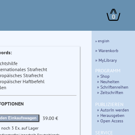
0
» english
» Warenkorb
ords:
» MyLibrary
chtshilfe
ternationales Strafrecht
PROGRAMM
ropäisches Strafrecht
» Shop
ropäischer Haftbefehl
» Neuheiten
» Schriftenreihen
len
» Zeitschriften
FOPTIONEN
PUBLIZIEREN
» AutorIn werden
» Herausgeben
39.00 €
 den Einkaufswagen
» Open Access
 noch 3 Ex. auf Lager
SERVICE