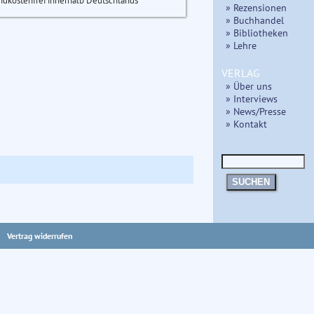
ndkostenfrei innerhalb Deutschlands
» Rezensionen
» Buchhandel
» Bibliotheken
» Lehre
VERLAG
» Über uns
» Interviews
» News/Presse
» Kontakt
SUCHEN
Vertrag widerrufen