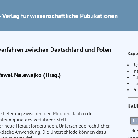
 Verlag für wissenschaftliche Publikationen
verfahren zwischen Deutschland und Polen
Keyw
Re
In
awel Nalewajko (Hrsg.)
Eu
Eu
Po
KAU
uslieferung zwischen den Mitgliedstaaten der
leunigung des Verfahrens stellt
In
r neue Herausforderungen. Unterschiede rechtlicher,
Nur
praktische Anwendung. Die Unterschiede können dazu