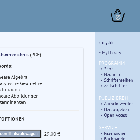
∅
» english
» MyLibrary
ltsverzeichnis
(PDF)
PROGRAMM
ords:
» Shop
» Neuheiten
neare Algebra
» Schriftenreihen
alytische Geometrie
» Zeitschriften
ktorräume
neare Abbildungen
PUBLIZIEREN
terminanten
» AutorIn werden
» Herausgeben
» Open Access
FOPTIONEN
SERVICE
» Rezensionen
29.00 €
 den Einkaufswagen
» Buchhandel