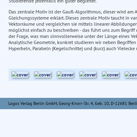
Studierende jedenfalls ein guter Begleiter.
Das zentrale Motiv ist der Gauß-Algorithmus, dieser wird am 
Gleichungssysteme erklärt. Dieses zentrale Motiv taucht in var
Vektorräume und vergleichen sie mittels linearer Abbildunge
möglichst einfach zu beschreiben - das führt uns zum Begriff 
der Frage, was man sinnvollerweise unter der Länge eines Vek
Analytische Geometrie, konkret studieren wir neben Begriffen w
Hyperbeln, Parabeln (Kegelschnitte) und (kurz) auch Vielecke
Logos Verlag Berlin GmbH, Georg-Knorr-Str. 4, Geb. 10, D-12681 Berli