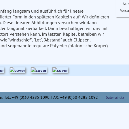
Nur
Versa
Anfang langsam und ausführlich für lineare
iierter Form in den späteren Kapiteln auf: Wir definieren
n. Diese linearen Abbildungen versuchen wir dann
der Diagonalisierbarkeit. Dann beschäftigen wir uns mit
tors verstehen kann. Im letzten Kapitel betreiben wir
ie "windschief", "Lot", "Abstand" auch Ellipsen,
 und sogenannte reguläre Polyeder (platonische Körper).
n,
Tel.: +49 (0)30 4285 1090, FAX: +49 (0)30 4285 1092
Datenschutz