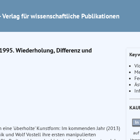
 Verlag für wissenschaftliche Publikationen
95. Wiederholung, Differenz und
Keyw
Vi
Me
Fe
Äs
In
KAU
In
h eine 'überholte' Kunstform: Im kommenden Jahr (2013)
auf
aik und Wolf Vostell ihre ersten manipulierten