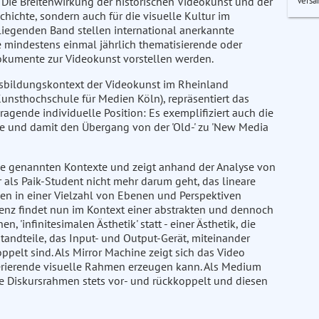
Versa
 Die Breitenwirkung der historischen Videokunst und der
chichte, sondern auch für die visuelle Kultur im
liegenden Band stellen international anerkannte
die mindestens einmal jährlich thematisierende oder
kumente zur Videokunst vorstellen werden.
usbildungskontext der Videokunst im Rheinland
nsthochschule für Medien Köln), repräsentiert das
gende individuelle Position: Es exemplifiziert auch die
e und damit den Übergang von der 'Old-' zu 'New Media
ie genannten Kontexte und zeigt anhand der Analyse von
r als Paik-Student nicht mehr darum geht, das lineare
hen in einer Vielzahl von Ebenen und Perspektiven
nz findet nun im Kontext einer abstrakten und dennoch
'infinitesimalen Ästhetik' statt - einer Ästhetik, die
ndteile, das Input- und Output-Gerät, miteinander
elt sind. Als Mirror Machine zeigt sich das Video
nerierende visuelle Rahmen erzeugen kann. Als Medium
e Diskursrahmen stets vor- und rückkoppelt und diesen