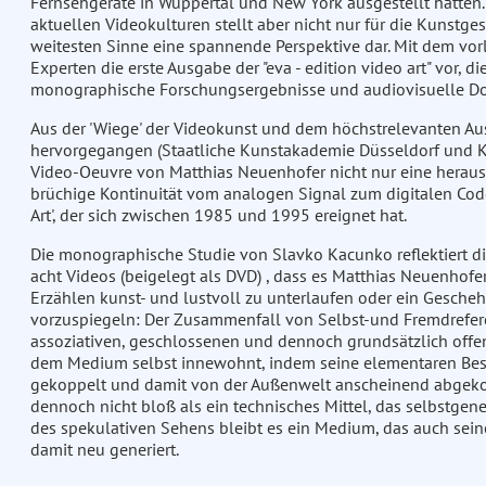
Fernsehgeräte in Wuppertal und New York ausgestellt hatten.
aktuellen Videokulturen stellt aber nicht nur für die Kunstges
weitesten Sinne eine spannende Perspektive dar. Mit dem vor
Experten die erste Ausgabe der "eva - edition video art" vor, 
monographische Forschungsergebnisse und audiovisuelle Do
Aus der 'Wiege' der Videokunst und dem höchstrelevanten A
hervorgegangen (Staatliche Kunstakademie Düsseldorf und Ku
Video-Oeuvre von Matthias Neuenhofer nicht nur eine herausra
brüchige Kontinuität vom analogen Signal zum digitalen Cod
Art', der sich zwischen 1985 und 1995 ereignet hat.
Die monographische Studie von Slavko Kacunko reflektiert d
acht Videos (beigelegt als DVD) , dass es Matthias Neuenhofe
Erzählen kunst- und lustvoll zu unterlaufen oder ein Gesche
vorzuspiegeln: Der Zusammenfall von Selbst-und Fremdrefere
assoziativen, geschlossenen und dennoch grundsätzlich offenen, 
dem Medium selbst innewohnt, indem seine elementaren Besta
gekoppelt und damit von der Außenwelt anscheinend abgekopp
dennoch nicht bloß als ein technisches Mittel, das selbstge
des spekulativen Sehens bleibt es ein Medium, das auch sein
damit neu generiert.