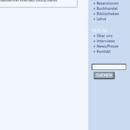
ndkostenfrei innerhalb Deutschlands
» Rezensionen
» Buchhandel
» Bibliotheken
» Lehre
VERLAG
» Über uns
» Interviews
» News/Presse
» Kontakt
SUCHEN