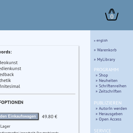
0
» english
» Warenkorb
ords:
» MyLibrary
deokunst
dienkunst
PROGRAMM
edback
» Shop
thetik
» Neuheiten
» Schriftenreihen
finitesimal
» Zeitschriften
FOPTIONEN
PUBLIZIEREN
» AutorIn werden
» Herausgeben
49.80 €
 den Einkaufswagen
» Open Access
 Lager
SERVICE