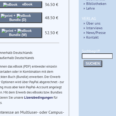
» Bibliotheken
36.50 €
eBook
» Lehre
+
48.50 €
VERLAG
Bundle (D)
» Über uns
» Interviews
+
52.50 €
» News/Presse
Bundle (W)
» Kontakt
Suchbegriff
innerhalb Deutschlands
 außerhalb Deutschlands
SUCHEN
önnen das eBook (PDF) entweder einzeln
terladen oder in Kombination mit dem
ckten Buch (Bundle) erwerben. Der Erwerb
 Optionen wird über PayPal abgerechnet - zur
ng muss aber kein PayPal-Account angelegt
n. Mit dem Erwerb des eBooks bzw. Bundles
tieren Sie unsere
Lizenzbedingungen
für
s.
Interesse an Multiuser- oder Campus-