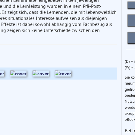
leichen Lerninhalte, eingebettet in den jeweiligen
se und die Lernleistung wurden in einem Prä-Post-
 Es zeigt sich, dass die Lernenden, die mit lebensweltlich
res situationales Interesse aufweisen als diejenigen
er Effekte ist dabei sowohl abhängig vom Fachbezug als
tung zeigen sich keine Unterschiede zwischen den
(D) = 
(W) =
Sie k
herun
gedru
beider
Nutzu
werde
akzep
eBook
Bei 