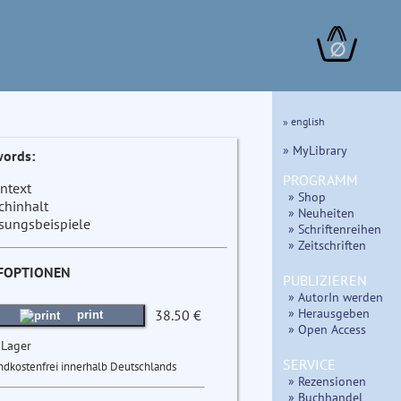
∅
» english
» MyLibrary
ords:
PROGRAMM
ntext
» Shop
chinhalt
» Neuheiten
sungsbeispiele
» Schriftenreihen
» Zeitschriften
FOPTIONEN
PUBLIZIEREN
» AutorIn werden
» Herausgeben
38.50 €
print
» Open Access
 Lager
SERVICE
ndkostenfrei innerhalb Deutschlands
» Rezensionen
» Buchhandel