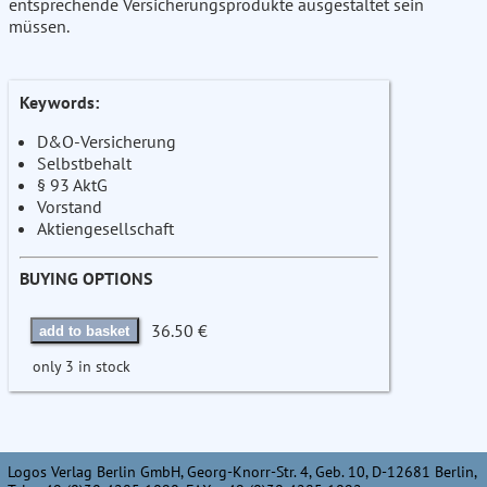
entsprechende Versicherungsprodukte ausgestaltet sein
müssen.
Keywords:
D&O-Versicherung
Selbstbehalt
§ 93 AktG
Vorstand
Aktiengesellschaft
BUYING OPTIONS
36.50 €
add to basket
only 3 in stock
Logos Verlag Berlin GmbH, Georg-Knorr-Str. 4, Geb. 10, D-12681 Berlin,