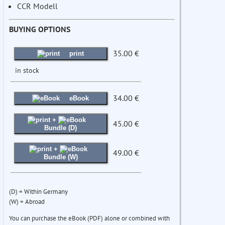
CCR Modell
BUYING OPTIONS
35.00 €
print
in stock
34.00 €
eBook
+
45.00 €
Bundle (D)
+
49.00 €
Bundle (W)
(D) = Within Germany
(W) = Abroad
You can purchase the eBook (PDF) alone or combined with