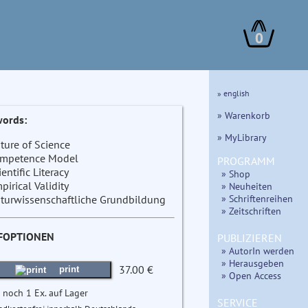
0
» english
» Warenkorb
ords:
» MyLibrary
ture of Science
mpetence Model
PROGRAMM
ientific Literacy
» Shop
pirical Validity
» Neuheiten
» Schriftenreihen
turwissenschaftliche Grundbildung
» Zeitschriften
FOPTIONEN
PUBLIZIEREN
» AutorIn werden
» Herausgeben
37.00 €
print
» Open Access
 noch 1 Ex. auf Lager
SERVICE