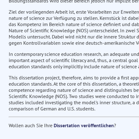
Bildungsstandards wird dieser Bereich jedoch nur implizit ber
Ziel der vorliegenden Arbeit ist, erste Vorarbeiten zur Erwe
nature of science zur Verfügung zu stellen. Kernstück ist dab
das Kompetenz im Bereich nature of science definiert und dab
Nature of Scientific Knowledge (NOS) unterscheidet. In zwei S
Modells untersucht. Dabei wird nicht nur die innere Struktur
gegen Kontrollvariablen sowie eine deutsch-amerikanische Ve
In contemporary science education research, an adequate under
important aspect of scientific literacy and, thus, a central go
education standards only implicitly include nature of science a
This dissertation project, therefore, aims to provide a first a
education standards. At the core of this dissertation, a theor
competence regarding nature of science and distinguishes bet
Scientific Knowledge (NOS). Two studies were conducted to inv
studies included investigating the model's inner structure, a d
comparison of German and U.S. students.
Wollen auch Sie Ihre
Dissertation veröffentlichen
?