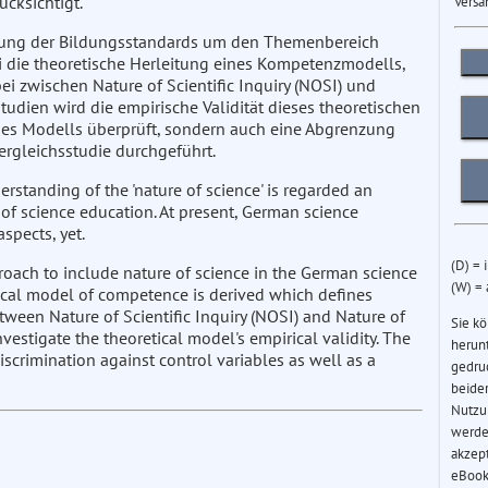
ücksichtigt.
Versa
iterung der Bildungsstandards um den Themenbereich
ei die theoretische Herleitung eines Kompetenzmodells,
ei zwischen Nature of Scientific Inquiry (NOSI) und
tudien wird die empirische Validität dieses theoretischen
 des Modells überprüft, sondern auch eine Abgrenzung
rgleichsstudie durchgeführt.
standing of the 'nature of science' is regarded an
al of science education. At present, German science
spects, yet.
(D) = 
pproach to include nature of science in the German science
(W) =
etical model of competence is derived which defines
ween Nature of Scientific Inquiry (NOSI) and Nature of
Sie k
estigate the theoretical model's empirical validity. The
herun
iscrimination against control variables as well as a
gedru
beider
Nutzu
werde
akzep
eBook