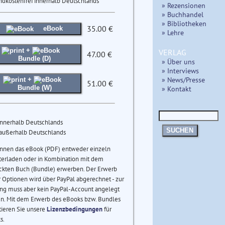
ndkostenfrei innerhalb Deutschlands
» Rezensionen
» Buchhandel
» Bibliotheken
35.00 €
eBook
» Lehre
+
VERLAG
47.00 €
Bundle (D)
» Über uns
» Interviews
» News/Presse
+
51.00 €
» Kontakt
Bundle (W)
innerhalb Deutschlands
SUCHEN
 außerhalb Deutschlands
önnen das eBook (PDF) entweder einzeln
terladen oder in Kombination mit dem
ckten Buch (Bundle) erwerben. Der Erwerb
 Optionen wird über PayPal abgerechnet - zur
ng muss aber kein PayPal-Account angelegt
n. Mit dem Erwerb des eBooks bzw. Bundles
tieren Sie unsere
Lizenzbedingungen
für
s.