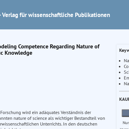
 Verlag für wissenschaftliche Publikationen
deling Competence Regarding Nature of
Keyw
ific Knowledge
Na
Co
Sc
Em
Na
KAU
 Forschung wird ein adäquates Verständnis der
annten nature of science als wichtiger Bestandteil von
Nur
urwissenschaftlichen Unterrichts. In den deutschen