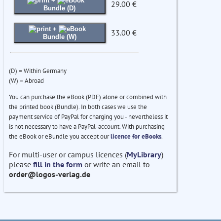
+
29.00 €
Bundle (D)
+
33.00 €
Bundle (W)
(D) = Within Germany
(W) = Abroad
You can purchase the eBook (PDF) alone or combined with
the printed book (Bundle). In both cases we use the
payment service of PayPal for charging you - nevertheless it
is not necessary to have a PayPal-account. With purchasing
the eBook or eBundle you accept our
licence for eBooks
.
For multi-user or campus licences (
MyLibrary
)
please
fill in the form
or write an email to
order@logos-verlag.de