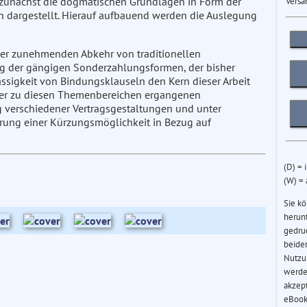
zunächst die dogmatischen Grundlagen in Form der
Versa
dargestellt. Hierauf aufbauend werden die Auslegung
er zunehmenden Abkehr von traditionellen
ng der gängigen Sonderzahlungsformen, der bisher
sigkeit von Bindungsklauseln den Kern dieser Arbeit
g der zu diesen Themenbereichen ergangenen
verschiedener Vertragsgestaltungen und unter
arung einer Kürzungsmöglichkeit in Bezug auf
(D) = 
(W) =
Sie k
herun
gedru
beider
Nutzu
werde
akzep
eBook