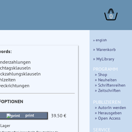
0
» english
» Warenkorb
ords:
» MyLibrary
nderzahlungen
ichtagsklauseln
PROGRAMM
ckzahlungsklauseln
» Shop
hlzeiten
» Neuheiten
» Schriftenreihen
eckrichtungen
» Zeitschriften
FOPTIONEN
PUBLIZIEREN
» AutorIn werden
» Herausgeben
39.50 €
print
» Open Access
 Lager
SERVICE