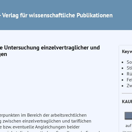
 Verlag für wissenschaftliche Publikationen
ne Untersuchung einzelvertraglicher und
Keyw
gen
So
St
Rü
Fe
Zw
KAU
erpunkten im Bereich der arbeitsrechtlichen
g zwischen einzelvertraglichen und tariflichen
auf
 bzw. eventuelle Angleichungen beider