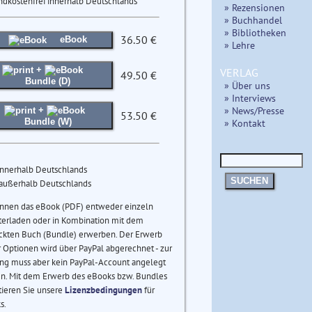
ndkostenfrei innerhalb Deutschlands
» Rezensionen
» Buchhandel
» Bibliotheken
36.50 €
eBook
» Lehre
+
VERLAG
49.50 €
Bundle (D)
» Über uns
» Interviews
» News/Presse
+
53.50 €
» Kontakt
Bundle (W)
innerhalb Deutschlands
SUCHEN
 außerhalb Deutschlands
önnen das eBook (PDF) entweder einzeln
terladen oder in Kombination mit dem
ckten Buch (Bundle) erwerben. Der Erwerb
 Optionen wird über PayPal abgerechnet - zur
ng muss aber kein PayPal-Account angelegt
n. Mit dem Erwerb des eBooks bzw. Bundles
tieren Sie unsere
Lizenzbedingungen
für
s.