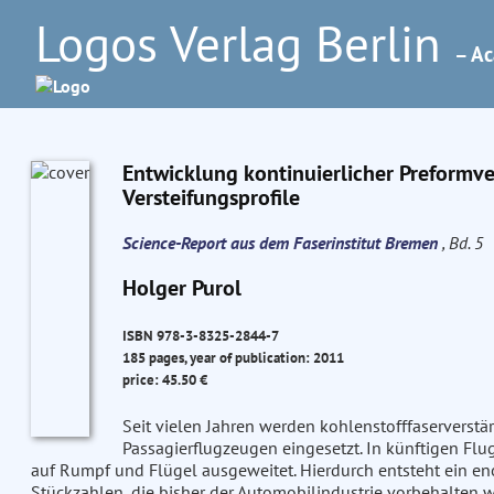
Logos Verlag Berlin
– Ac
Entwicklung kontinuierlicher Preformv
Versteifungsprofile
Science-Report aus dem Faserinstitut Bremen
, Bd. 5
Holger Purol
ISBN 978-3-8325-2844-7
185 pages, year of publication: 2011
price: 45.50 €
Seit vielen Jahren werden kohlenstofffaserverstär
Passagierflugzeugen eingesetzt. In künftigen Fl
auf Rumpf und Flügel ausgeweitet. Hierdurch entsteht ein e
Stückzahlen, die bisher der Automobilindustrie vorbehalten w