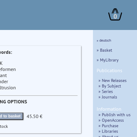
0
» deutsch
» Basket
ords:
» MyLibrary
K
eformen
Publications
ant
» New Releases
nder
» By Subject
ltrusion
» Series
» Journals
ING OPTIONS
Information
» Publish with us
45.50 €
d to basket
» OpenAccess
» Purchase
stock
» Libraries
» About us