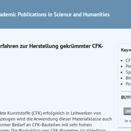
ademic Publications in Science and Humanities
erfahren zur Herstellung gekrümmter CFK-
Keyw
CF
Pr
Sp
Bi
Pu
BUY
ad
kte Kunststoffe (CFK) erfolgreich in Leitwerken von
ugzeugen wird die Anwendung dieser Materialklasse auch
in 
normer Bedarf an CFK-Bauteilen mit sehr hohen
aren. Die Produktion von CFK-Bauteilen ist allerdings