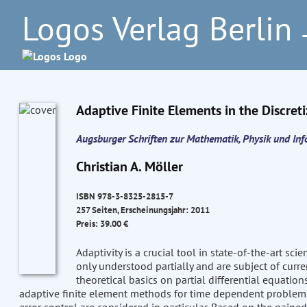
Logos Verlag Berlin
–
Adaptive Finite Elements in the Discret
Augsburger Schriften zur Mathematik, Physik und In
Christian A. Möller
ISBN 978-3-8325-2815-7
257 Seiten, Erscheinungsjahr: 2011
Preis: 39.00 €
Adaptivity is a crucial tool in state-of-the-art sc
only understood partially and are subject of curr
theoretical basics on partial differential equatio
adaptive finite element methods for time dependent problems.