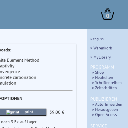
0
» english
» Warenkorb
ords:
» MyLibrary
nite Element Method
aptivity
PROGRAMM
nvergence
» Shop
ncrete carbonation
» Neuheiten
» Schriftenreihen
mulation
» Zeitschriften
FOPTIONEN
PUBLIZIEREN
» AutorIn werden
» Herausgeben
39.00 €
print
» Open Access
 noch 3 Ex. auf Lager
SERVICE