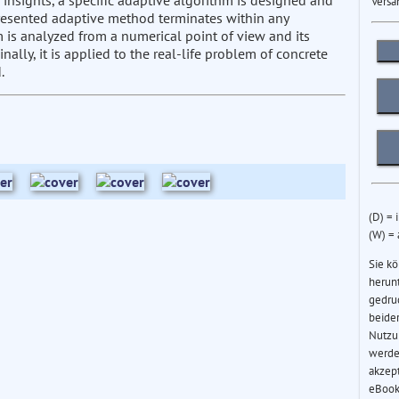
d insights, a specific adaptive algorithm is designed and
Versa
 presented adaptive method terminates within any
is analyzed from a numerical point of view and its
ly, it is applied to the real-life problem of concrete
.
(D) = 
(W) =
Sie k
herun
gedru
beider
Nutzu
werde
akzep
eBook