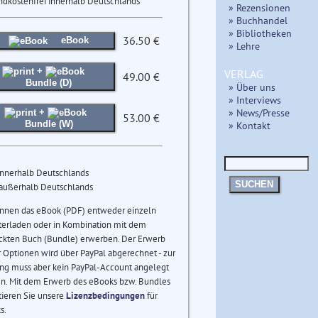
ndkostenfrei innerhalb Deutschlands
» Rezensionen
» Buchhandel
» Bibliotheken
36.50 €
eBook
» Lehre
+
VERLAG
49.00 €
Bundle (D)
» Über uns
» Interviews
» News/Presse
+
53.00 €
» Kontakt
Bundle (W)
innerhalb Deutschlands
SUCHEN
 außerhalb Deutschlands
önnen das eBook (PDF) entweder einzeln
terladen oder in Kombination mit dem
ckten Buch (Bundle) erwerben. Der Erwerb
 Optionen wird über PayPal abgerechnet - zur
ng muss aber kein PayPal-Account angelegt
n. Mit dem Erwerb des eBooks bzw. Bundles
tieren Sie unsere
Lizenzbedingungen
für
s.