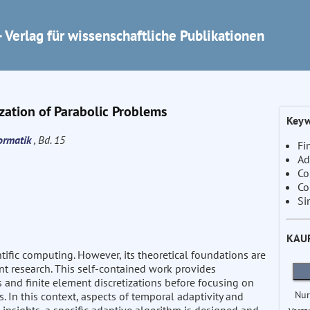
 Verlag für wissenschaftliche Publikationen
ization of Parabolic Problems
Keyw
formatik
, Bd. 15
Fi
Ad
Co
Co
Si
KAU
ientific computing. However, its theoretical foundations are
ent research. This self-contained work provides
ns and finite element discretizations before focusing on
Nur
 In this context, aspects of temporal adaptivity and