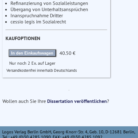
Refinanzierung von Sozialleistungen
Übergang von Unterhaltsansprüchen
Inanspruchnahme Dritter
cessio legis im Sozialrecht
KAUFOPTIONEN
40.50 €
In den Einkaufswagen
Nur noch 2 Ex. auf Lager
Versandkostenfrei innerhalb Deutschlands
Wollen auch Sie Ihre
Dissertation veröffentlichen
?
Logos Verlag Berlin GmbH, Georg-Knorr-Str. 4, Geb. 10, D-12681 Berlin,
Tel.: +49 (0)30 4285 1090, FAX: +49 (0)30 4285 1092