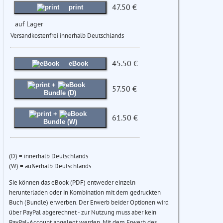
47.50 €
print
auf Lager
Versandkostenfrei innerhalb Deutschlands
45.50 €
eBook
+
57.50 €
Bundle (D)
+
61.50 €
Bundle (W)
(D) = innerhalb Deutschlands
(W) = außerhalb Deutschlands
Sie können das eBook (PDF) entweder einzeln
herunterladen oder in Kombination mit dem gedruckten
Buch (Bundle) erwerben. Der Erwerb beider Optionen wird
über PayPal abgerechnet - zur Nutzung muss aber kein
PayPal-Account angelegt werden. Mit dem Erwerb des