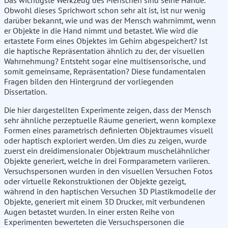
Das wichtigste Werkzeug des Menschen sind seine Hände.
Obwohl dieses Sprichwort schon sehr alt ist, ist nur wenig
darüber bekannt, wie und was der Mensch wahrnimmt, wenn
er Objekte in die Hand nimmt und betastet. Wie wird die
ertastete Form eines Objektes im Gehirn abgespeichert? Ist
die haptische Repräsentation ähnlich zu der, der visuellen
Wahrnehmung? Entsteht sogar eine multisensorische, und
somit gemeinsame, Repräsentation? Diese fundamentalen
Fragen bilden den Hintergrund der vorliegenden
Dissertation.
Die hier dargestellten Experimente zeigen, dass der Mensch
sehr ähnliche perzeptuelle Räume generiert, wenn komplexe
Formen eines parametrisch definierten Objektraumes visuell
oder haptisch exploriert werden. Um dies zu zeigen, wurde
zuerst ein dreidimensionaler Objektraum muschelähnlicher
Objekte generiert, welche in drei Formparametern variieren.
Versuchspersonen wurden in den visuellen Versuchen Fotos
oder virtuelle Rekonstruktionen der Objekte gezeigt,
während in den haptischen Versuchen 3D Plastikmodelle der
Objekte, generiert mit einem 3D Drucker, mit verbundenen
Augen betastet wurden. In einer ersten Reihe von
Experimenten bewerteten die Versuchspersonen die