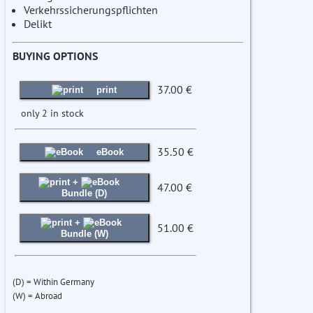
Verkehrssicherungspflichten
Delikt
BUYING OPTIONS
37.00 €
print
only 2 in stock
35.50 €
eBook
+
47.00 €
Bundle (D)
+
51.00 €
Bundle (W)
(D) = Within Germany
(W) = Abroad