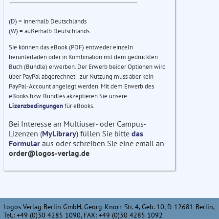
(D) = innerhalb Deutschlands
(W) = außerhalb Deutschlands
Sie können das eBook (PDF) entweder einzeln
herunterladen oder in Kombination mit dem gedruckten
Buch (Bundle) erwerben. Der Erwerb beider Optionen wird
über PayPal abgerechnet - zur Nutzung muss aber kein
PayPal-Account angelegt werden. Mit dem Erwerb des
eBooks bzw. Bundles akzeptieren Sie unsere
Lizenzbedingungen
für eBooks.
Bei Interesse an Multiuser- oder Campus-
Lizenzen (
MyLibrary
) füllen Sie bitte
das
Formular
aus oder schreiben Sie eine email an
order@logos-verlag.de
Logos Verlag Berlin GmbH, Georg-Knorr-Str. 4, Geb. 10, D-12681 Berlin,
Tel.: +49 (0)30 4285 1090, FAX: +49 (0)30 4285 1092